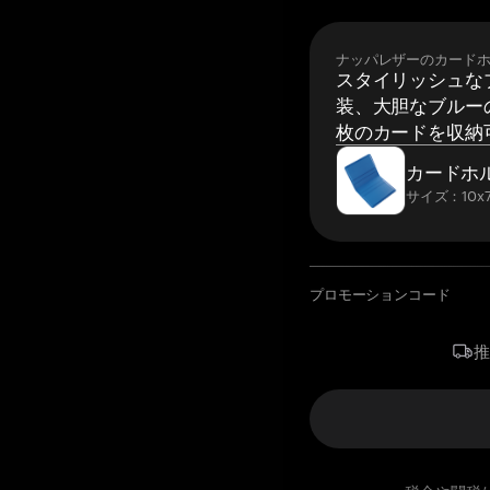
ナッパレザーのカード
スタイリッシュな
装、大胆なブルーの
枚のカードを収納
カードホ
サイズ：10x7
プロモーションコード