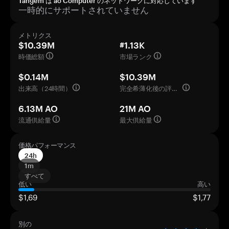
Tangem は ao Computer のネットワークに対応しています
一時的にサポートされていません
メトリクス
$10.39M
#1.13K
時価総額
市場ランク
$0.14M
$10.39M
出来高（24時間）
完全希薄化後の評価額
6.13M AO
21M AO
流通供給量
最大供給量
価格パフォーマンス
24h
1m
すべて
低い
高い
$1,69
$1,77
別の