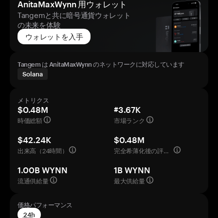
AnitaMaxWynn 用ウォレット
Tangemと共に暗号通貨ウォレット
の未来を体験
ウォレットを入手
Tangem は AnitaMaxWynn のネットワークに対応しています
Solana
メトリクス
$0.48M
#3.67K
時価総額
市場ランク
$42.24K
$0.48M
出来高（24時間）
完全希薄化後の評価額
1.00B WYNN
1B WYNN
流通供給量
最大供給量
価格パフォーマンス
24h