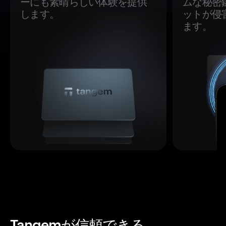
ーにも素晴らしい体験を提供
ムな秘密
します。
ットが侵
ます。
Tangemが信頼できる