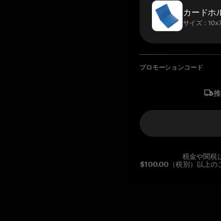
カードホ
サイズ：10x7
プロモーションコード
税金や関税
$100.00（税別）以