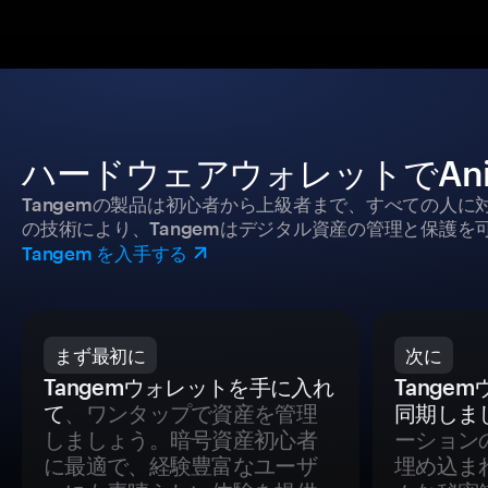
ハードウェアウォレットでAni
Tangemの製品は初心者から上級者まで、すべての人
の技術により、Tangemはデジタル資産の管理と保護を
Tangem を入手する
まず最初に
次に
Tangemウォレットを手に入れ
Tange
て
、ワンタップで資産を管理
同期しま
しましょう。暗号資産初心者
ーション
に最適で、経験豊富なユーザ
埋め込ま