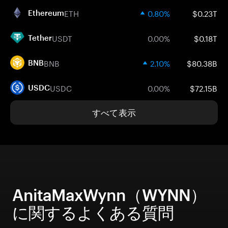
ETH
0.80%
$0.23T
Ethereum
USDT
0.00%
$0.18T
Tether
BNB
2.10%
$80.38B
BNB
USDC
0.00%
$72.15B
USDC
すべて表示
AnitaMaxWynn（WYNN）
に関するよくある質問