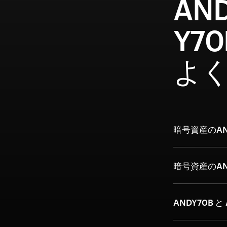
AN
Y7
よ
暗号資産のAN
暗号資産のA
ANDY70B と