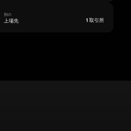
別の
上場先
1
取引所