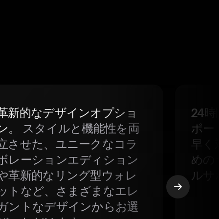
革新的なデザインオプショ
24
ン。
スタイルと機能性を両
ポー
立させた、ユニークなコラ
早く
ボレーションエディション
めの
や革新的なリング型ウォレ
ルサ
ットなど、さまざまなエレ
ガントなデザインからお選