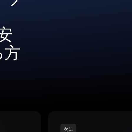
を安
る方
次に