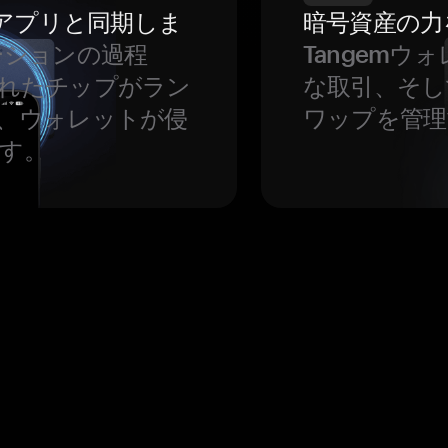
をアプリと同期しま
暗号資産の力
ーションの過程
Tangem
れたチップがラン
な取引、そし
、ウォレットが侵
ワップを管理
す。