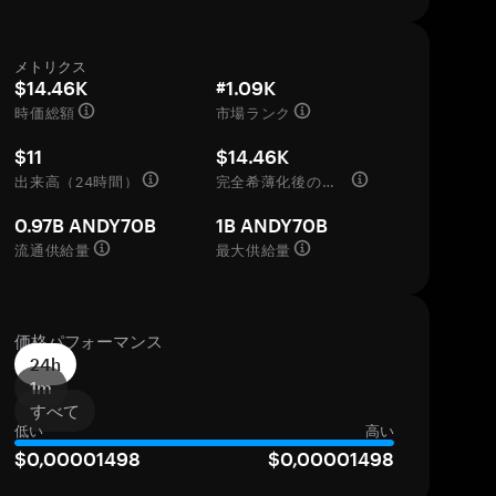
メトリクス
$14.46K
#1.09K
時価総額
市場ランク
$11
$14.46K
出来高（24時間）
完全希薄化後の評価額
0.97B ANDY70B
1B ANDY70B
流通供給量
最大供給量
価格パフォーマンス
24h
1m
すべて
低い
高い
$0,00001498
$0,00001498