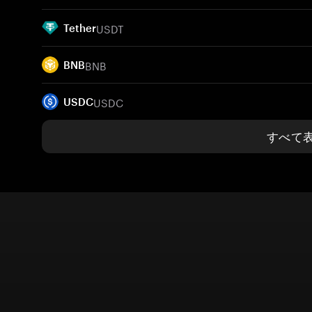
USDT
Tether
BNB
BNB
USDC
USDC
すべて