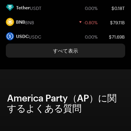
USDT
0.00%
$0.18T
Tether
BNB
-0.80%
$79.11B
BNB
USDC
0.00%
$71.69B
USDC
すべて表示
America Party（AP）に関
するよくある質問