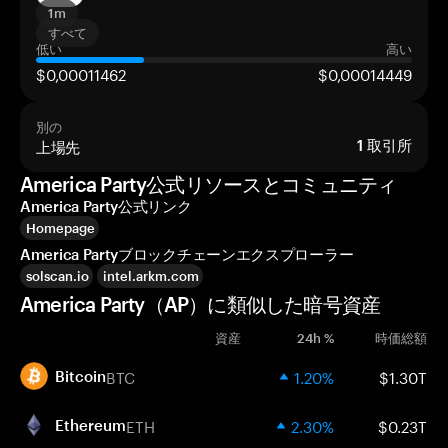
1m
すべて
低い
高い
$0,00011462
$0,00014449
別の
上場先
1
取引所
America Party公式リソースとコミュニティ
America Party公式リンク
Homepage
America Partyブロックチェーンエクスプローラー
solscan.io
intel.arkm.com
America Party（AP）に類似した暗号資産
資産
24h %
時価総額
BTC
1.20%
$1.30T
Bitcoin
ETH
2.30%
$0.23T
Ethereum