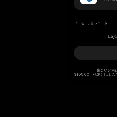
プロモーションコード
税金や関税
$100.00（税別）以