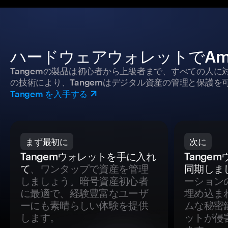
ハードウェアウォレットでAmer
Tangemの製品は初心者から上級者まで、すべての人
の技術により、Tangemはデジタル資産の管理と保護を
Tangem を入手する
まず最初に
次に
Tangemウォレットを手に入れ
Tange
て
、ワンタップで資産を管理
同期しま
しましょう。暗号資産初心者
ーション
に最適で、経験豊富なユーザ
埋め込ま
ーにも素晴らしい体験を提供
ムな秘密
します。
ットが侵