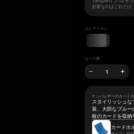
必要なのはこれだけ
コレクション
セット数
ナッパレザーのカード
スタイリッシュな
装、大胆なブルーの
枚のカードを収納
カードホ
サイズ：10x7