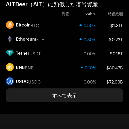
ALTDeer（ALT）に類似した暗号資産
資産
24h %
時価総額
BTC
0.50%
$1.31T
Bitcoin
ETH
0.30%
$0.23T
Ethereum
USDT
0.00%
$0.18T
Tether
BNB
0.10%
$80.47B
BNB
USDC
0.00%
$72.09B
USDC
すべて表示