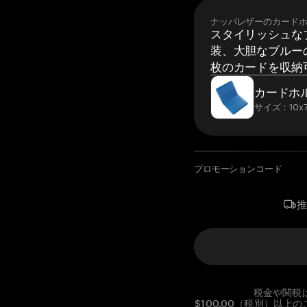
ナッパレザーのカード
スタイリッシュな
装、大胆なブルーの
枚のカードを収納
カードホ
サイズ：10x7
プロモーションコード
税金や関税
$100.00（税別）以