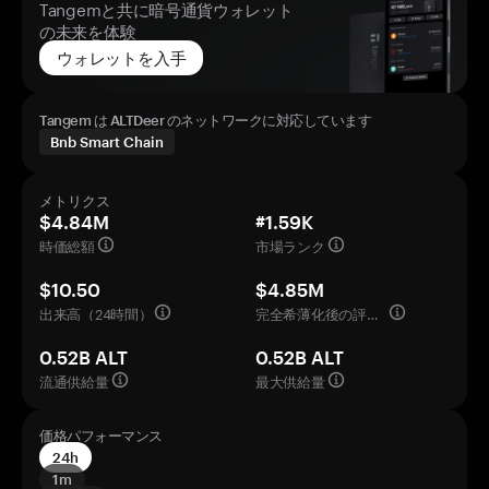
Tangemと共に暗号通貨ウォレット
の未来を体験
ウォレットを入手
Tangem は ALTDeer のネットワークに対応しています
Bnb Smart Chain
メトリクス
$4.84M
#1.59K
時価総額
市場ランク
$10.50
$4.85M
出来高（24時間）
完全希薄化後の評価額
0.52B ALT
0.52B ALT
流通供給量
最大供給量
価格パフォーマンス
24h
1m