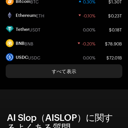
BTC
0.30%
$1.30T
Bitcoin
ETH
-0.10%
$0.23T
Ethereum
USDT
0.00%
$0.18T
Tether
BNB
-0.20%
$78.90B
BNB
USDC
0.00%
$72.01B
USDC
すべて表示
AI Slop（AISLOP）に関す
るよくある質問