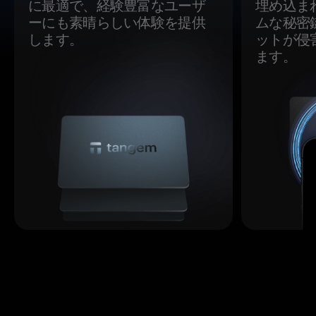
に最適で、経験豊富なユーザ
埋め込ま
ーにも素晴らしい体験を提供
ムな秘密
します。
ットが侵
ます。