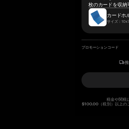
枚のカードを収納
カードホ
サイズ：10x7
プロモーションコード
税金や関税
$100.00（税別）以