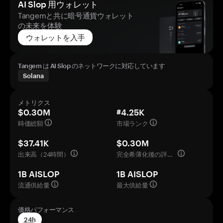
AI Slop 用ウォレット
Tangemと共に暗号通貨ウォレット
の未来を体験
ウォレットを入手
Tangem は AI Slop のネットワークに対応しています
Solana
メトリクス
$0.30M
#4.25K
時価総額
市場ランク
$37.41K
$0.30M
出来高（24時間）
完全希薄化後の評価額
1B AISLOP
1B AISLOP
流通供給量
最大供給量
価格パフォーマンス
24h