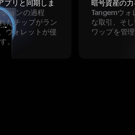
をアプリと同期しま
暗号資産の力
ーションの過程
Tangem
れたチップがラン
な取引、そし
、ウォレットが侵
ワップを管理
す。