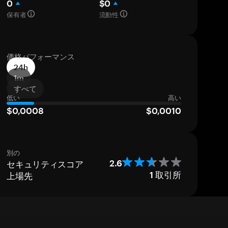
0
$0
保有者
流動性
価格パフォーマンス
24h
1m
すべて
低い
高い
$0,0008
$0,0010
別の
セキュリティスコア
2.6
上場先
1
取引所