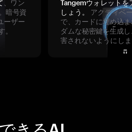
て
、ワン
Tangemウォレット
。暗号資
しょう。
アクティベ
ユーザー
で、カードに埋め込ま
す。
ダムな秘密鍵を生成し
害されないようにしま
頼できるAI