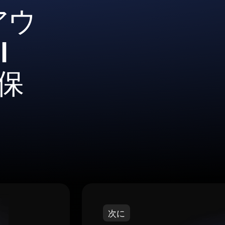
アウ
I
に保
次に