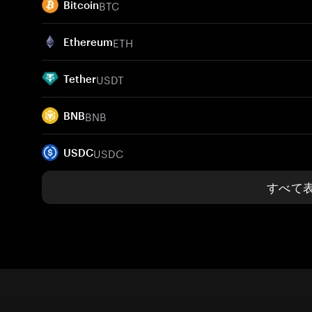
BTC
Bitcoin
ETH
Ethereum
USDT
Tether
BNB
BNB
USDC
USDC
すべて