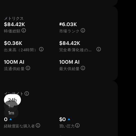
メトリクス
$84.42K
#6.03K
時価総額
市場ランク
$0.36K
$84.42K
出来高（24時間）
完全希薄化後の評価額
100M AI
100M AI
流通供給量
最大供給量
インサイト
24h
1w
1m
0
$0
経験豊富な購入者
買い圧力