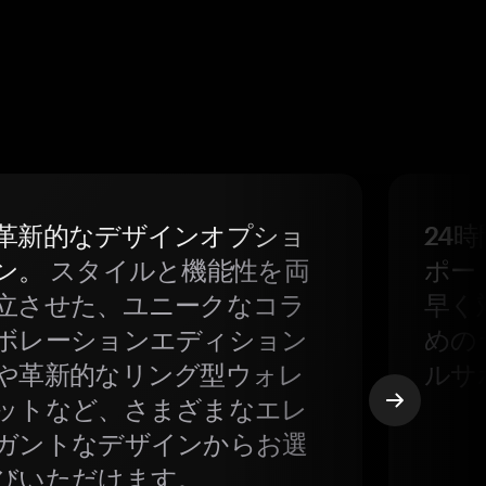
革新的なデザインオプショ
24
ン。
スタイルと機能性を両
ポー
立させた、ユニークなコラ
早く
ボレーションエディション
めの
や革新的なリング型ウォレ
ルサ
ットなど、さまざまなエレ
ガントなデザインからお選
びいただけます。