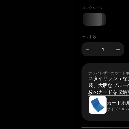
コレクション
セット数
ナッパレザーのカード
スタイリッシュな
装、大胆なブルーの
枚のカードを収納
カードホ
サイズ：10x7