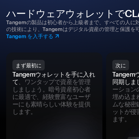
ハードウェアウォレットでCLA
Tangemの製品は初心者から上級者まで、すべての人
の技術により、Tangemはデジタル資産の管理と保護を
Tangem を入手する
まず最初に
次に
Tangemウォレットを手に入れ
Tange
て
、ワンタップで資産を管理
同期しま
しましょう。暗号資産初心者
ーション
に最適で、経験豊富なユーザ
埋め込ま
ーにも素晴らしい体験を提供
ムな秘密
します。
ットが侵
ます。