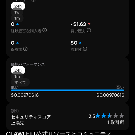
24h
1w
1m
0
- $1.63
経験豊富な購入者
買い圧力
0
$0
保有者
流動性
価格パフォーマンス
24h
1m
すべて
低い
高い
$0,00970616
$0,00970616
別の
セキュリティスコア
2.5
上場先
1
取引所
CLAWLETT公式リソースとコミュニティ