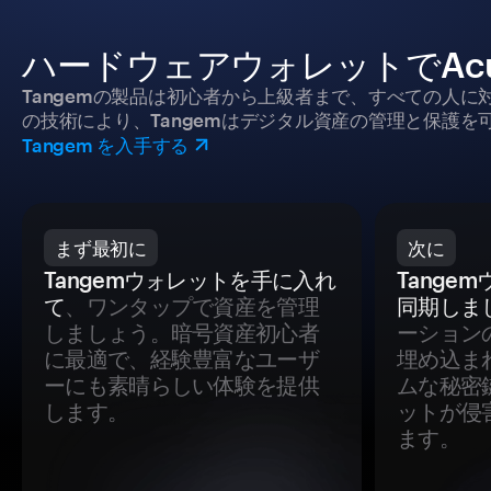
ハードウェアウォレットでAcu
Tangemの製品は初心者から上級者まで、すべての人
の技術により、Tangemはデジタル資産の管理と保護を
Tangem を入手する
まず最初に
次に
Tangemウォレットを手に入れ
Tange
て
、ワンタップで資産を管理
同期しま
しましょう。暗号資産初心者
ーション
に最適で、経験豊富なユーザ
埋め込ま
ーにも素晴らしい体験を提供
ムな秘密
します。
ットが侵
ます。