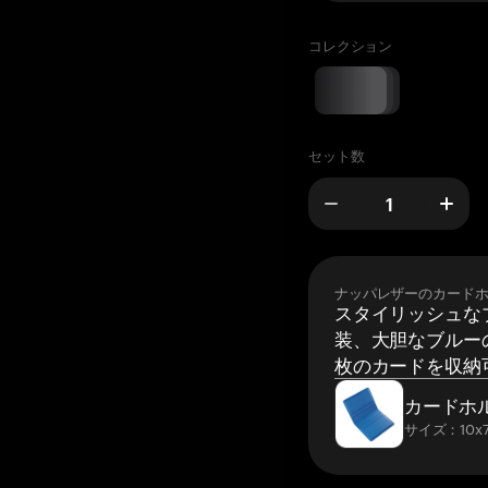
コレクション
セット数
ナッパレザーのカード
スタイリッシュな
装、大胆なブルーの
枚のカードを収納
カードホ
サイズ：10x7