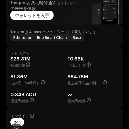
Tangemと共に暗号通貨ウォレット
の未来を体験
ウォレットを入手
Tangem は Acurast のネットワークに対応しています
Ethereum
Bnb Smart Chain
Base
メトリクス
$28.31M
#0.66K
時価総額
市場ランク
$1.36M
$84.78M
出来高（24時間）
完全希薄化後の評価額
0.34B ACU
∞
流通供給量
最大供給量
インサイト
24h
1w