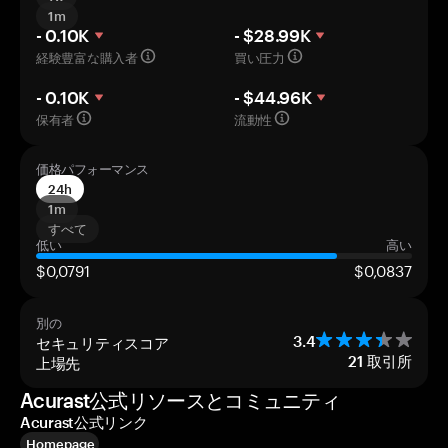
1m
- 0.10K
- $28.99K
経験豊富な購入者
買い圧力
- 0.10K
- $44.96K
保有者
流動性
価格パフォーマンス
24h
1m
すべて
低い
高い
$0,0791
$0,0837
別の
セキュリティスコア
3.4
上場先
21
取引所
Acurast公式リソースとコミュニティ
Acurast公式リンク
Homepage