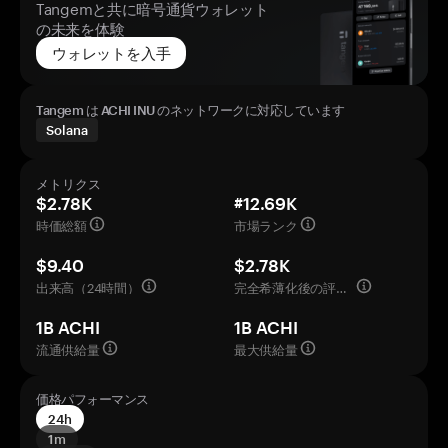
Tangemと共に暗号通貨ウォレット
の未来を体験
ウォレットを入手
Tangem は ACHI INU のネットワークに対応しています
Solana
メトリクス
$2.78K
#12.69K
時価総額
市場ランク
$9.40
$2.78K
出来高（24時間）
完全希薄化後の評価額
1B ACHI
1B ACHI
流通供給量
最大供給量
価格パフォーマンス
24h
1m