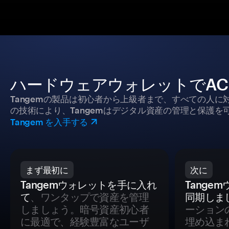
ハードウェアウォレットでACH
Tangemの製品は初心者から上級者まで、すべての人
の技術により、Tangemはデジタル資産の管理と保護を
Tangem を入手する
まず最初に
次に
Tangemウォレットを手に入れ
Tange
て
、ワンタップで資産を管理
同期しま
しましょう。暗号資産初心者
ーション
に最適で、経験豊富なユーザ
埋め込ま