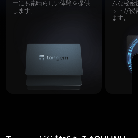
ーにも素晴らしい体験を提供
ムな秘密
します。
ットが侵
ます。