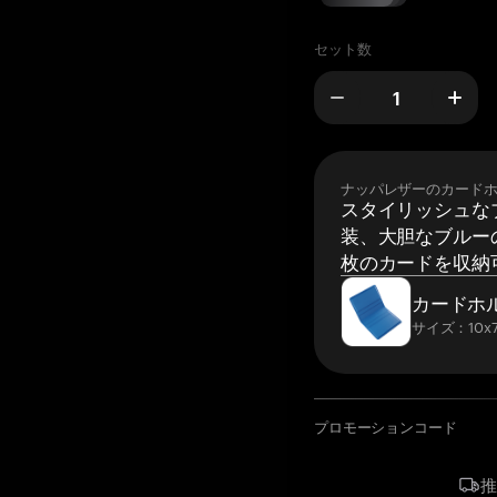
セット数
ナッパレザーのカード
スタイリッシュな
装、大胆なブルーの
枚のカードを収納
カードホ
サイズ：10x7
プロモーションコード