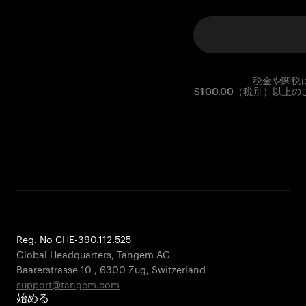
税金や関税
$100.00（税別）以
Reg. No CHE-390.112.525
Global Headquarters, Tangem AG
Baarerstrasse 10
,
6300 Zug
,
Switzerland
support@tangem.com
始める