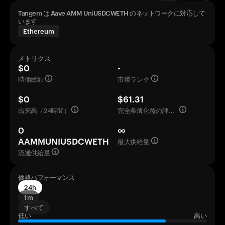
Tangem は Aave AMM UniUSDCWETH のネットワークに対応して
います
Ethereum
メトリクス
$0
-
時価総額
市場ランク
$0
$61.31
出来高（24時間）
完全希薄化後の評価額
0
∞
最大供給量
AAMMUNIUSDCWETH
流通供給量
価格パフォーマンス
24h
1m
すべて
低い
高い