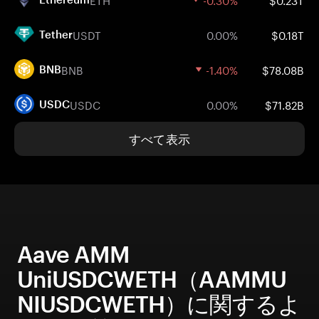
USDT
0.00%
$0.18T
Tether
BNB
-1.40%
$78.08B
BNB
USDC
0.00%
$71.82B
USDC
すべて表示
Aave AMM
UniUSDCWETH（AAMMU
NIUSDCWETH）に関するよ