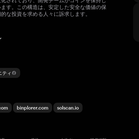
います。この構造は、安定した安全な価値の保
期的な投資を求める人々に訴求します。
ィ
ュニティ
.com
binplorer.com
solscan.io