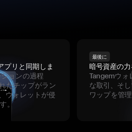
最後に
をアプリと同期しま
暗号資産の力
ーションの過程
Tangem
れたチップがラン
な取引、そし
、ウォレットが侵
ワップを管理
す。