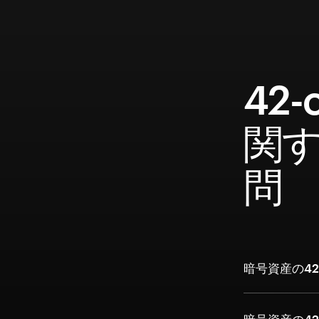
42-
関
問
暗号資産の42-