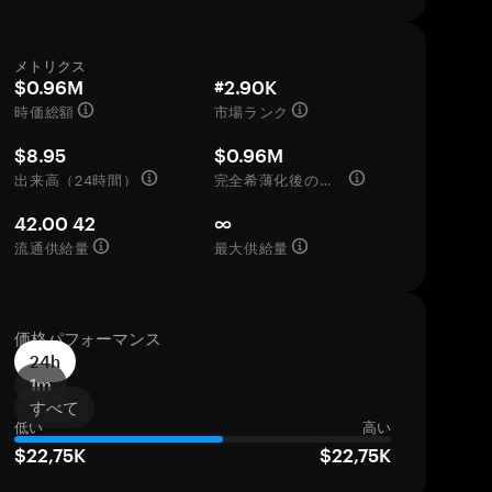
メトリクス
$0.96M
#2.90K
時価総額
市場ランク
$8.95
$0.96M
出来高（24時間）
完全希薄化後の評価額
42.00 42
∞
流通供給量
最大供給量
価格パフォーマンス
24h
1m
すべて
低い
高い
$22,75K
$22,75K