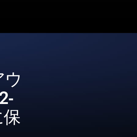
アウ
-
に保