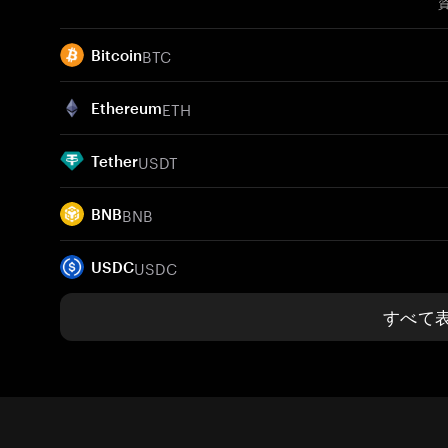
BTC
Bitcoin
ETH
Ethereum
USDT
Tether
BNB
BNB
USDC
USDC
すべて