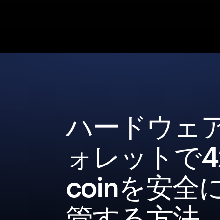
ハードウェ
ォレットで42
coinを安全
管する方法