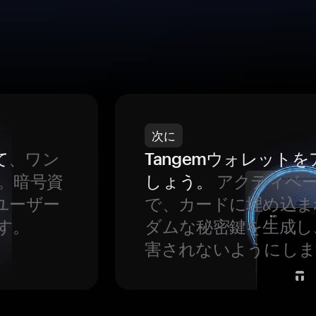
次に
て
、ワン
Tangemウォレット
。暗号資
しょう。
アクティベ
ユーザー
で、カードに埋め込ま
す。
ダムな秘密鍵を生成し
害されないようにしま