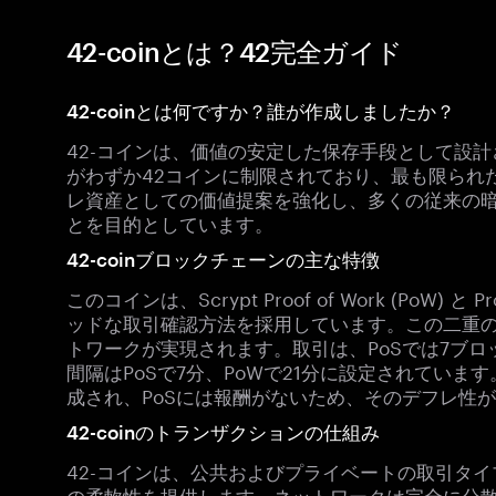
42-coinとは？42完全ガイド
42-coinとは何ですか？誰が作成しましたか？
42-コインは、価値の安定した保存手段として設
がわずか42コインに制限されており、最も限られ
レ資産としての価値提案を強化し、多くの従来の
とを目的としています。
42-coinブロックチェーンの主な特徴
このコインは、Scrypt Proof of Work (PoW) と 
ッドな取引確認方法を採用しています。この二重
トワークが実現されます。取引は、PoSでは7ブロ
間隔はPoSで7分、PoWで21分に設定されていま
成され、PoSには報酬がないため、そのデフレ性
42-coinのトランザクションの仕組み
42-コインは、公共およびプライベートの取引タ
の柔軟性を提供します。ネットワークは完全に分