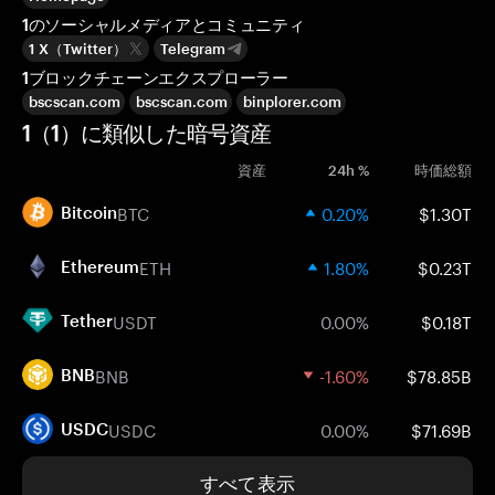
1のソーシャルメディアとコミュニティ
1 X（Twitter）
Telegram
1ブロックチェーンエクスプローラー
bscscan.com
bscscan.com
binplorer.com
1（1）に類似した暗号資産
資産
24h %
時価総額
BTC
0.20%
$1.30T
Bitcoin
ETH
1.80%
$0.23T
Ethereum
USDT
0.00%
$0.18T
Tether
BNB
-1.60%
$78.85B
BNB
USDC
0.00%
$71.69B
USDC
すべて表示