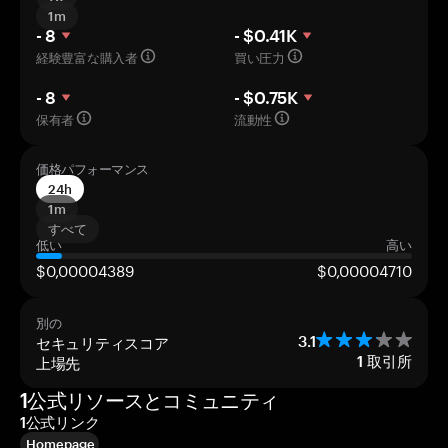
1m
- 8
- $0.41K
経験豊富な購入者
買い圧力
- 8
- $0.75K
保有者
流動性
価格パフォーマンス
24h
1m
すべて
低い
高い
$0,00004389
$0,00004710
別の
セキュリティスコア
3.1
上場先
1
取引所
1公式リソースとコミュニティ
1公式リンク
Homepage