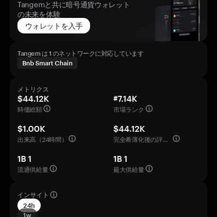
Tangemと共に暗号通貨ウォレット
の未来を体験
ウォレットを入手
Tangem は 1 のネットワークに対応しています
Bnb Smart Chain
メトリクス
$44.12K
#7.14K
時価総額
市場ランク
$1.00K
$44.12K
出来高（24時間）
完全希薄化後の評価額
1B 1
1B 1
流通供給量
最大供給量
インサイト
24h
1w