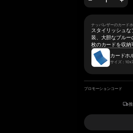
ナッパレザーのカード
スタイリッシュな
装、大胆なブルーの
枚のカードを収納
カードホ
サイズ：10x7
プロモーションコード