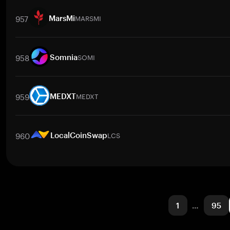
取引ペア
GOAT
/
BTC
GOAT
/
ETH
GOAT
/
USDT
GOAT
/
BNB
G
957
MARSMI
MarsMi
取引ペア
MARSMI
/
BTC
MARSMI
/
ETH
MARSMI
/
USDT
MARSM
958
SOMI
Somnia
取引ペア
SOMI
/
BTC
SOMI
/
ETH
SOMI
/
USDT
SOMI
/
BNB
S
959
MEDXT
MEDXT
取引ペア
MEDXT
/
BTC
MEDXT
/
ETH
MEDXT
/
USDT
MEDXT
/
BN
960
LCS
LocalCoinSwap
取引ペア
LCS
/
BTC
LCS
/
ETH
LCS
/
USDT
LCS
/
BNB
LCS
/
XR
1
…
95