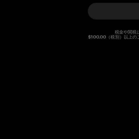
税金や関税
$100.00（税別）以
Reg. No CHE-390.112.525
Global Headquarters, Tangem AG
Baarerstrasse 10
,
6300 Zug
,
Switzerland
support@tangem.com
メールアドレスを提供することにより、当社の
プライバシーポ
リシー
を読んで理解したことを示します。
始める