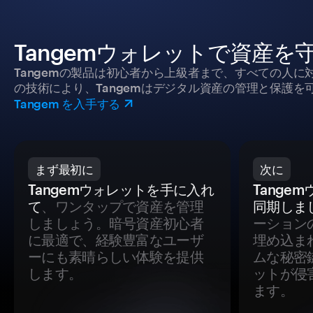
Tangemウォレットで資産を
Tangemの製品は初心者から上級者まで、すべての人
の技術により、Tangemはデジタル資産の管理と保護を
Tangem を入手する
まず最初に
次に
Tangemウォレットを手に入れ
Tange
て
、ワンタップで資産を管理
同期しま
しましょう。暗号資産初心者
ーション
に最適で、経験豊富なユーザ
埋め込ま
ーにも素晴らしい体験を提供
ムな秘密
します。
ットが侵
ます。