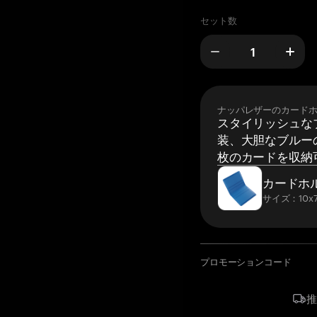
セット数
ナッパレザーのカード
スタイリッシュな
装、大胆なブルーの
枚のカードを収納
カードホ
サイズ：10x7
プロモーションコード