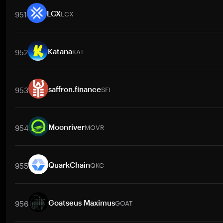
951
LCX
LCX
取引ペア
LCX
/
BTC
LCX
/
ETH
LCX
/
USDT
LCX
/
BNB
LCX
/
X
952
KAT
Katana
取引ペア
KAT
/
BTC
KAT
/
ETH
KAT
/
USDT
KAT
/
BNB
KAT
/
XR
953
SFI
saffron.finance
取引ペア
SFI
/
BTC
SFI
/
ETH
SFI
/
USDT
SFI
/
BNB
SFI
/
XRP
954
MOVR
Moonriver
取引ペア
MOVR
/
BTC
MOVR
/
ETH
MOVR
/
USDT
MOVR
/
BNB
955
QKC
QuarkChain
取引ペア
QKC
/
BTC
QKC
/
ETH
QKC
/
USDT
QKC
/
BNB
QKC
956
GOAT
Goatseus Maximus