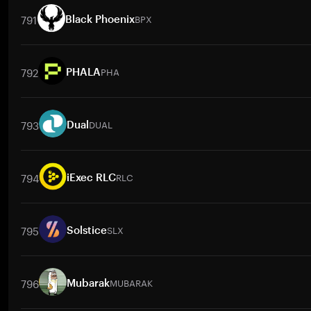
791
BPX
Black Phoenix
取引ペア
BPX
/
BTC
BPX
/
ETH
BPX
/
USDT
BPX
/
BNB
BPX
/
XR
792
PHA
PHALA
取引ペア
PHA
/
BTC
PHA
/
ETH
PHA
/
USDT
PHA
/
BNB
PHA
/
793
DUAL
Dual
取引ペア
DUAL
/
BTC
DUAL
/
ETH
DUAL
/
USDT
DUAL
/
BNB
DU
794
RLC
iExec RLC
取引ペア
RLC
/
BTC
RLC
/
ETH
RLC
/
USDT
RLC
/
BNB
RLC
/
X
795
SLX
Solstice
取引ペア
SLX
/
BTC
SLX
/
ETH
SLX
/
USDT
SLX
/
BNB
SLX
/
XR
796
MUBARAK
Mubarak