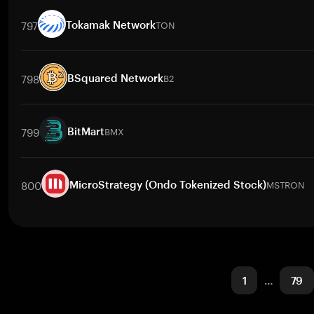
取引ペア
MUBARAK
/
BTC
MUBARAK
/
ETH
MUBARAK
/
USDT
MU
797
TON
Tokamak Network
取引ペア
TON
/
USDT
TON
/
PKR
TON
/
USD
TON
/
UZS
TON
798
B2
BSquared Network
取引ペア
B2
/
BTC
B2
/
ETH
B2
/
USDT
B2
/
BNB
B2
/
XRP
B
799
BMX
BitMart
取引ペア
BMX
/
BTC
BMX
/
ETH
BMX
/
USDT
BMX
/
BNB
BMX
800
MSTRON
MicroStrategy (Ondo Tokenized Stock)
取引ペア
MSTRON
/
BTC
MSTRON
/
ETH
MSTRON
/
USDT
MSTR
1
…
79