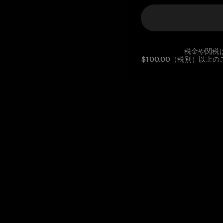
税金や関税
$100.00（税別）以
Reg. No CHE-390.112.525
Global Headquarters, Tangem AG
Baarerstrasse 10
,
6300 Zug
,
Switzerland
support@tangem.com
メールアドレスを提供することにより、当社の
プライバシーポ
リシー
を読んで理解したことを示します。
始める