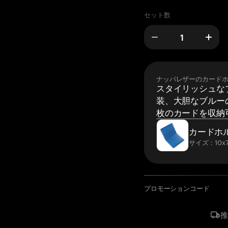
セット数
ナッパレザーのカード
スタイリッシュな
装、大胆なブルーの
枚のカードを収納
カードホ
サイズ：10x7
プロモーションコード