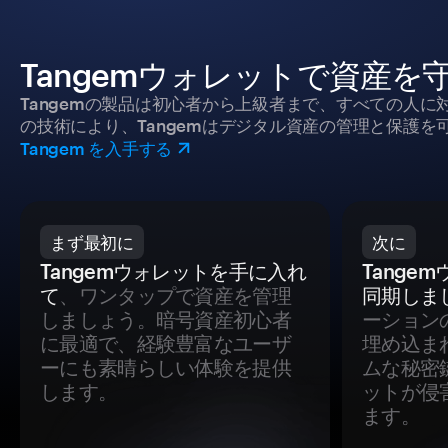
Tangemウォレットで資産を
Tangemの製品は初心者から上級者まで、すべての人
の技術により、Tangemはデジタル資産の管理と保護を
Tangem を入手する
まず最初に
次に
Tangemウォレットを手に入れ
Tange
て
、ワンタップで資産を管理
同期しま
しましょう。暗号資産初心者
ーション
に最適で、経験豊富なユーザ
埋め込ま
ーにも素晴らしい体験を提供
ムな秘密
します。
ットが侵
ます。