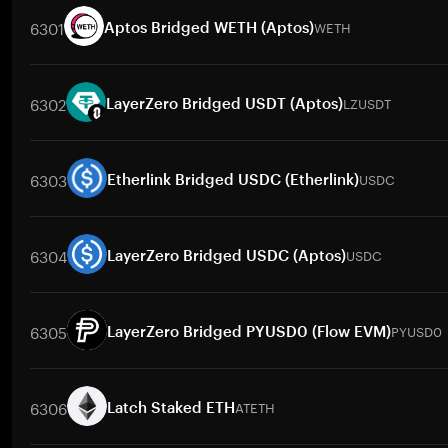
6301
WETH
Aptos Bridged WETH (Aptos)
取引ペア
WETH
/
PHP
WETH
/
USD
WETH
/
ETH
WETH
/
BTC
W
6302
LZUSDT
LayerZero Bridged USDT (Aptos)
取引ペア
LZUSDT
/
BTC
LZUSDT
/
ETH
LZUSDT
/
USDT
LZUSDT
/
6303
USDC
Etherlink Bridged USDC (Etherlink)
取引ペア
USDC
/
PHP
USDC
/
USD
USDC
/
USDT
USDC
/
PKR
U
6304
USDC
LayerZero Bridged USDC (Aptos)
取引ペア
USDC
/
PHP
USDC
/
USD
USDC
/
USDT
USDC
/
PKR
U
6305
PYUSD0
LayerZero Bridged PYUSD0 (Flow EVM)
取引ペア
PYUSD0
/
BTC
PYUSD0
/
ETH
PYUSD0
/
USDT
PYUSD0
/
6306
ATETH
Latch Staked ETH