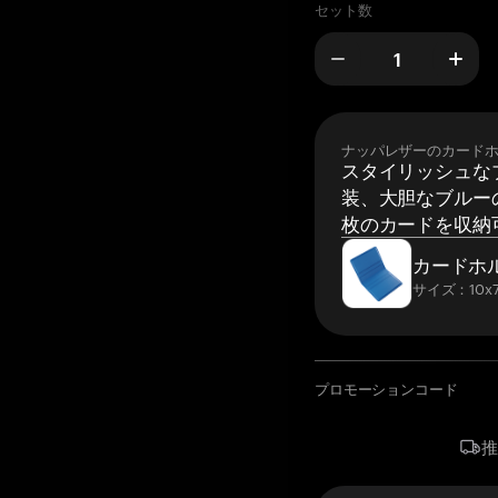
セット数
ナッパレザーのカード
スタイリッシュな
装、大胆なブルーの
枚のカードを収納
カードホ
サイズ：10x7
プロモーションコード