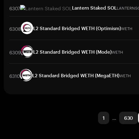
取引ペア
6307
LANTERNS
Lantern Staked SOL
ATETH
/
BTC
ATETH
/
ETH
ATETH
/
USDT
ATETH
/
BNB
取引ペア
LANTERNSOL
/
BTC
LANTERNSOL
/
ETH
LANTERNSOL
/
U
6308
WETH
L2 Standard Bridged WETH (Optimism)
取引ペア
WETH
/
PHP
WETH
/
USD
WETH
/
ETH
WETH
/
BTC
W
6309
WETH
L2 Standard Bridged WETH (Mode)
取引ペア
WETH
/
PHP
WETH
/
USD
WETH
/
ETH
WETH
/
BTC
W
6310
WETH
L2 Standard Bridged WETH (MegaETH)
取引ペア
WETH
/
PHP
WETH
/
USD
WETH
/
ETH
WETH
/
BTC
W
1
…
630