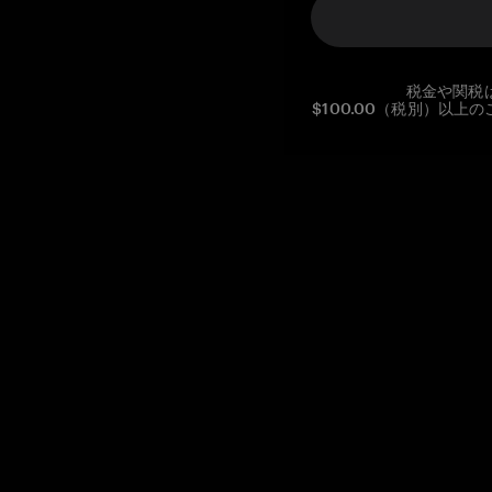
税金や関税
$100.00（税別）以
Reg. No CHE-390.112.525
Global Headquarters, Tangem AG
Baarerstrasse 10
,
6300 Zug
,
Switzerland
support@tangem.com
メールアドレスを提供することにより、当社の
プライバシーポ
リシー
を読んで理解したことを示します。
始める
暗号資産の始め方