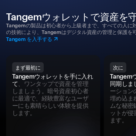
Tangemウォレットで資産を
Tangemの製品は初心者から上級者まで、すべての人
の技術により、Tangemはデジタル資産の管理と保護を
Tangem を入手する
まず最初に
次に
Tangemウォレットを手に入れ
Tange
て
、ワンタップで資産を管理
同期しま
しましょう。暗号資産初心者
ーション
に最適で、経験豊富なユーザ
埋め込ま
ーにも素晴らしい体験を提供
ムな秘密
します。
ットが侵
ます。