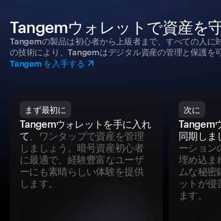
Tangemウォレットで資産を
Tangemの製品は初心者から上級者まで、すべての人
の技術により、Tangemはデジタル資産の管理と保護を
Tangem を入手する
まず最初に
次に
Tangemウォレットを手に入れ
Tange
て
、ワンタップで資産を管理
同期しま
しましょう。暗号資産初心者
ーション
に最適で、経験豊富なユーザ
埋め込ま
ーにも素晴らしい体験を提供
ムな秘密
します。
ットが侵
ます。