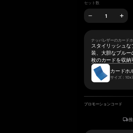
セット数
ナッパレザーのカード
スタイリッシュな
装、大胆なブルーの
枚のカードを収納
カードホ
サイズ：10x7
プロモーションコード