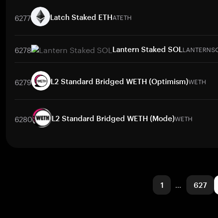
取引ペア
PYUSD0
/
BTC
PYUSD0
/
ETH
PYUSD0
/
USDT
PYUSD0
/
6277
ATETH
Latch Staked ETH
取引ペア
6278
LANTERNS
Lantern Staked SOL
ATETH
/
BTC
ATETH
/
ETH
ATETH
/
USDT
ATETH
/
BNB
取引ペア
LANTERNSOL
/
BTC
LANTERNSOL
/
ETH
LANTERNSOL
/
U
6279
WETH
L2 Standard Bridged WETH (Optimism)
取引ペア
WETH
/
PHP
WETH
/
USD
WETH
/
ETH
WETH
/
BTC
W
6280
WETH
L2 Standard Bridged WETH (Mode)
取引ペア
WETH
/
PHP
WETH
/
USD
WETH
/
ETH
WETH
/
BTC
W
1
…
627