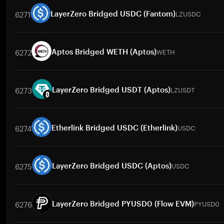
6271
LZUSDC
LayerZero Bridged USDC (Fantom)
取引ペア
LZUSDC
/
BTC
LZUSDC
/
ETH
LZUSDC
/
USDT
LZUSDC
/
6272
WETH
Aptos Bridged WETH (Aptos)
取引ペア
WETH
/
PHP
WETH
/
USD
WETH
/
ETH
WETH
/
BTC
W
6273
LZUSDT
LayerZero Bridged USDT (Aptos)
取引ペア
LZUSDT
/
BTC
LZUSDT
/
ETH
LZUSDT
/
USDT
LZUSDT
/
6274
USDC
Etherlink Bridged USDC (Etherlink)
取引ペア
USDC
/
PHP
USDC
/
USD
USDC
/
USDT
USDC
/
PKR
U
6275
USDC
LayerZero Bridged USDC (Aptos)
取引ペア
USDC
/
PHP
USDC
/
USD
USDC
/
USDT
USDC
/
PKR
U
6276
PYUSD0
LayerZero Bridged PYUSD0 (Flow EVM)