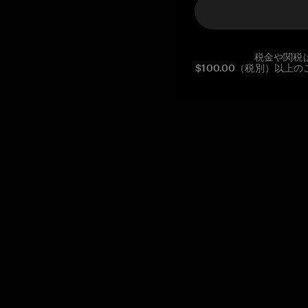
税金や関税
$100.00（税別）以
Reg. No CHE-390.112.525
Global Headquarters, Tangem AG
Baarerstrasse 10
,
6300 Zug
,
Switzerland
support@tangem.com
メールアドレスを提供することにより、当社の
プライバシーポ
リシー
を読んで理解したことを示します。
始める
暗号資産の始め方