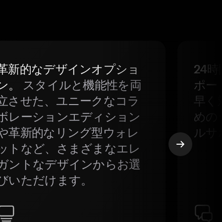
革新的なデザインオプショ
24
ン。
スタイルと機能性を両
ポー
立させた、ユニークなコラ
早く
ボレーションエディション
めの
や革新的なリング型ウォレ
ルサ
ットなど、さまざまなエレ
ガントなデザインからお選
びいただけます。