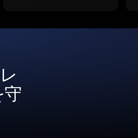
ォレ
を守