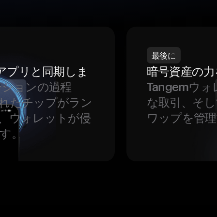
最後に
をアプリと同期しま
暗号資産の力
ーションの過程
Tangem
れたチップがラン
な取引、そし
、ウォレットが侵
ワップを管理
す。