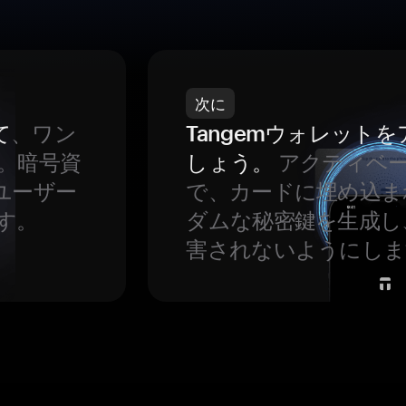
次に
て
、ワン
Tangemウォレット
。暗号資
しょう。
アクティベ
ユーザー
で、カードに埋め込ま
す。
ダムな秘密鍵を生成し
害されないようにしま