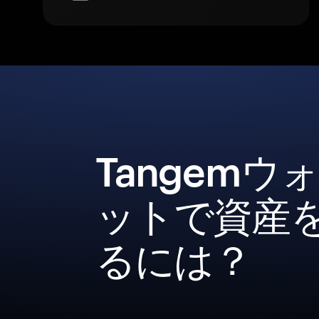
Tangemウ
ットで資産
るには？