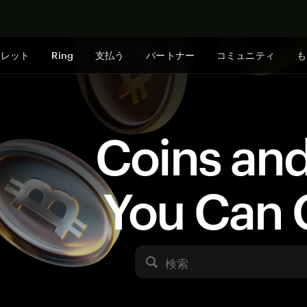
今すぐ購入
ォレット
Ring
支払う
パートナー
コミュニティ
も
Coins an
You Can 
検索