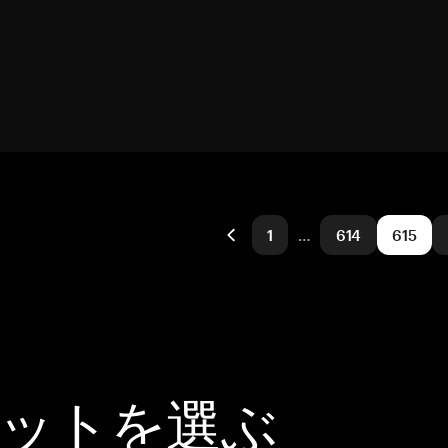
1
…
614
615
レットを選ぶ