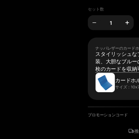
セット数
ナッパレザーのカード
スタイリッシュな
装、大胆なブルーの
枚のカードを収納
カードホ
サイズ：10x7
プロモーションコード