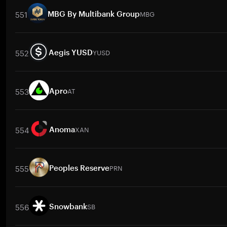
551
MBG
MBG By Multibank Group
取引ペア
MBG
/
BTC
MBG
/
ETH
MBG
/
USDT
MBG
/
BNB
MBG
552
YUSD
Aegis YUSD
取引ペア
YUSD
/
BTC
YUSD
/
ETH
YUSD
/
USDT
YUSD
/
BNB
YU
553
AT
Apro
取引ペア
AT
/
BTC
AT
/
ETH
AT
/
USDT
AT
/
BNB
AT
/
XRP
A
554
XAN
Anoma
取引ペア
XAN
/
BTC
XAN
/
ETH
XAN
/
USDT
XAN
/
BNB
XAN
/
555
PRN
Peoples Reserve
取引ペア
PRN
/
BTC
PRN
/
ETH
PRN
/
USDT
PRN
/
BNB
PRN
/
556
SB
Snowbank