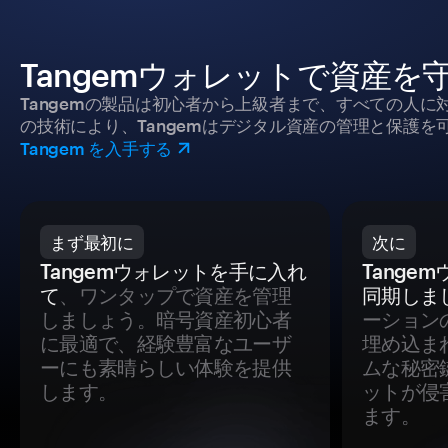
Tangemウォレットで資産を
Tangemの製品は初心者から上級者まで、すべての人
の技術により、Tangemはデジタル資産の管理と保護を
Tangem を入手する
まず最初に
次に
Tangemウォレットを手に入れ
Tange
て
、ワンタップで資産を管理
同期しま
しましょう。暗号資産初心者
ーション
に最適で、経験豊富なユーザ
埋め込ま
ーにも素晴らしい体験を提供
ムな秘密
します。
ットが侵
ます。