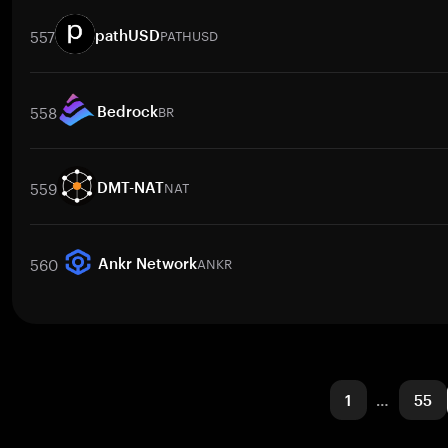
取引ペア
SB
/
INR
SB
/
PKR
SB
/
BTC
SB
/
ETH
SB
/
USDT
SB
557
PATHUSD
pathUSD
取引ペア
PATHUSD
/
BTC
PATHUSD
/
ETH
PATHUSD
/
USDT
PATH
558
BR
Bedrock
取引ペア
BR
/
BTC
BR
/
ETH
BR
/
USDT
BR
/
BNB
BR
/
XRP
559
NAT
DMT-NAT
取引ペア
NAT
/
BTC
NAT
/
ETH
NAT
/
USDT
NAT
/
BNB
NAT
/
X
560
ANKR
Ankr Network
取引ペア
ANKR
/
BTC
ANKR
/
ETH
ANKR
/
USDT
ANKR
/
BNB
1
…
55