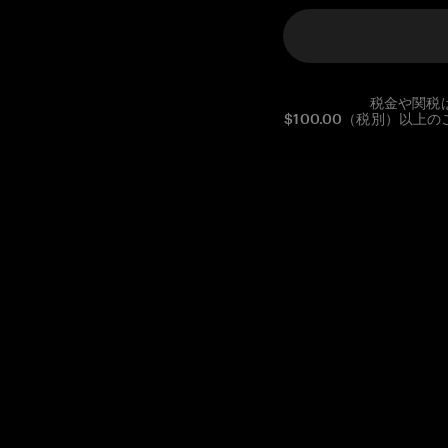
税金や関税
$100.00（税別）以
Reg. No CHE-390.112.525
Global Headquarters, Tangem AG
Baarerstrasse 10
,
6300 Zug
,
Switzerland
support@tangem.com
メールアドレスを提供することにより、当社の
プライバシーポ
リシー
を読んで理解したことを示します。
始める