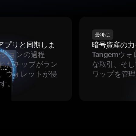
最後に
をアプリと同期しま
暗号資産の力
ーションの過程
Tangem
れたチップがラン
な取引、そし
、ウォレットが侵
ワップを管理
す。