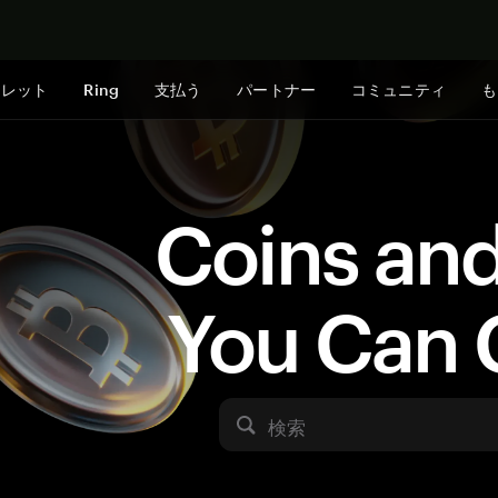
今すぐ購入
ォレット
Ring
支払う
パートナー
コミュニティ
も
Coins an
You Can 
検索