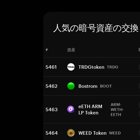
人気の暗号資産の交換
#
資産
5461
TRDGtoken
TRDG
5462
Bostrom
BOOT
ARM-
eETH ARM
5463
WETH-
LP Token
EETH
5464
WEED Token
WEED