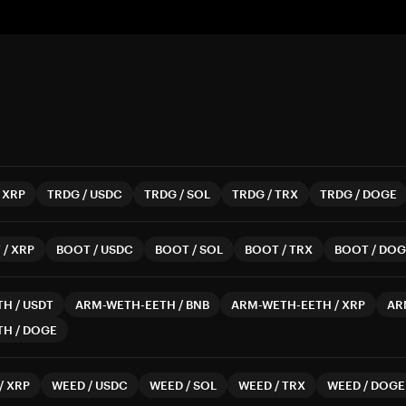
/
XRP
TRDG
/
USDC
TRDG
/
SOL
TRDG
/
TRX
TRDG
/
DOGE
T
/
XRP
BOOT
/
USDC
BOOT
/
SOL
BOOT
/
TRX
BOOT
/
DOG
TH
/
USDT
ARM-WETH-EETH
/
BNB
ARM-WETH-EETH
/
XRP
AR
TH
/
DOGE
/
XRP
WEED
/
USDC
WEED
/
SOL
WEED
/
TRX
WEED
/
DOGE