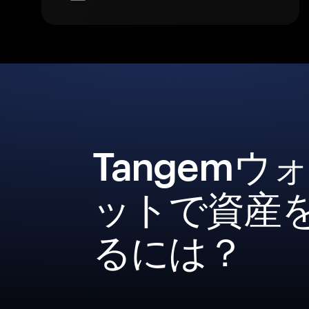
Tangemウ
ットで資産
るには？