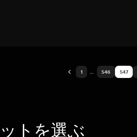
1
…
546
547
レットを選ぶ