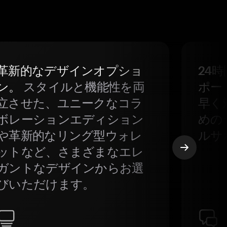
革新的なデザインオプショ
24
ン。
スタイルと機能性を両
ポー
立させた、ユニークなコラ
早く
ボレーションエディション
めの
や革新的なリング型ウォレ
ルサ
ットなど、さまざまなエレ
ガントなデザインからお選
びいただけます。