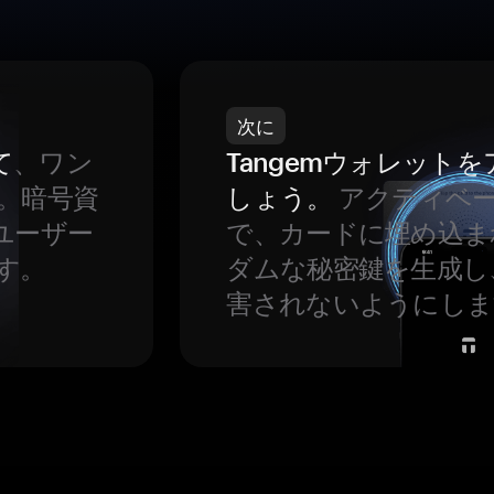
次に
て
、ワン
Tangemウォレット
。暗号資
しょう。
アクティベ
ユーザー
で、カードに埋め込ま
す。
ダムな秘密鍵を生成し
害されないようにしま