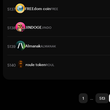
取引ペア
RFUEL
/
BTC
RFUEL
/
ETH
RFUEL
/
USDT
RFUEL
/
BNB
5137
FREE
FREEdom coin
取引ペア
FREE
/
ETH
FREE
/
USDT
FREE
/
BDT
FREE
/
BNB
FRE
5138
JINDO
JINDOGE
取引ペア
JINDO
/
BTC
JINDO
/
ETH
JINDO
/
USDT
JINDO
/
BNB
5139
ALMANAK
Almanak
取引ペア
ALMANAK
/
BTC
ALMANAK
/
ETH
ALMANAK
/
USDT
AL
5140
ROUL
roule token
取引ペア
ROUL
/
BTC
ROUL
/
ETH
ROUL
/
USDT
ROUL
/
BNB
R
1
…
513