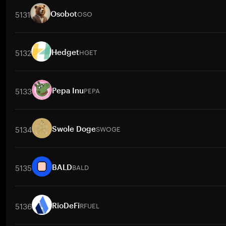
5131
OSO
Osobot
取引ペア
OSO
/
BTC
OSO
/
ETH
OSO
/
USDT
OSO
/
BNB
OSO
5132
HGET
Hedget
取引ペア
HGET
/
BTC
HGET
/
ETH
HGET
/
USDT
HGET
/
BNB
H
5133
PEPA
Pepa Inu
取引ペア
PEPA
/
BTC
PEPA
/
ETH
PEPA
/
USDT
PEPA
/
BNB
PEP
5134
SWOGE
Swole Doge
取引ペア
SWOGE
/
BTC
SWOGE
/
ETH
SWOGE
/
USDT
SWOGE
/
5135
BALD
BALD
取引ペア
BALD
/
BTC
BALD
/
ETH
BALD
/
USDT
BALD
/
BNB
BA
5136
RFUEL
RioDeFi