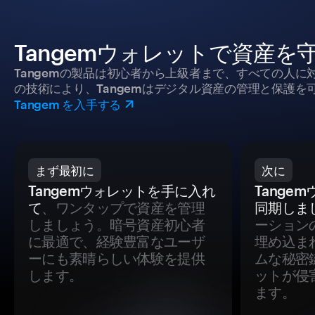
Tangemウォレットで資産を
Tangemの製品は初心者から上級者まで、すべての人
の技術により、Tangemはデジタル資産の管理と保護を
Tangem を入手する
まず最初に
次に
Tangemウォレットを手に入れ
Tange
て
、ワンタップで資産を管理
同期しま
しましょう。暗号資産初心者
ーション
に最適で、経験豊富なユーザ
埋め込ま
ーにも素晴らしい体験を提供
ムな秘密
します。
ットが侵
ます。