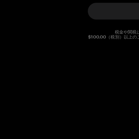
税金や関税
$100.00（税別）以
Reg. No CHE-390.112.525
Global Headquarters, Tangem AG
Baarerstrasse 10
,
6300 Zug
,
Switzerland
support@tangem.com
メールアドレスを提供することにより、当社の
プライバシーポ
リシー
を読んで理解したことを示します。
始める