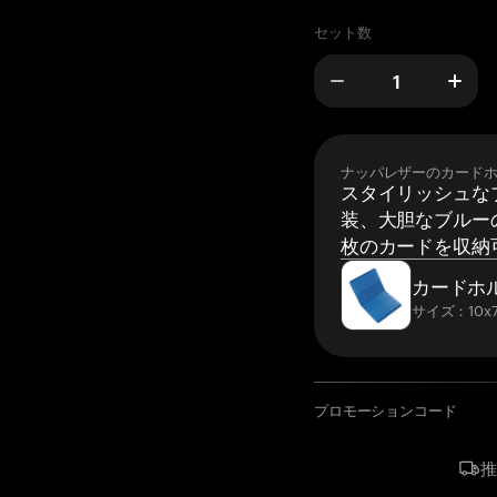
セット数
ナッパレザーのカード
スタイリッシュな
装、大胆なブルーの
枚のカードを収納
カードホ
サイズ：10x7
プロモーションコード