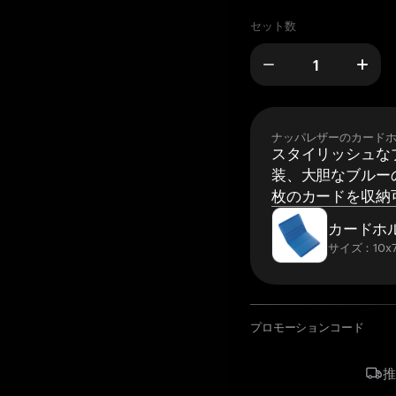
セット数
ナッパレザーのカード
スタイリッシュな
装、大胆なブルーの
枚のカードを収納
カードホ
サイズ：10x7
プロモーションコード