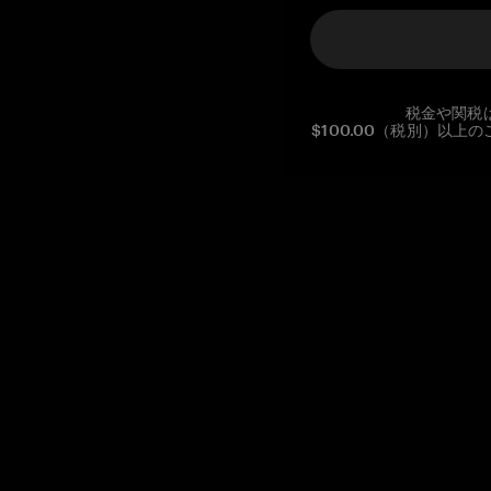
税金や関税
$100.00（税別）以
Reg. No CHE-390.112.525
Global Headquarters, Tangem AG
Baarerstrasse 10
,
6300 Zug
,
Switzerland
support@tangem.com
メールアドレスを提供することにより、当社の
プライバシーポ
リシー
を読んで理解したことを示します。
始める