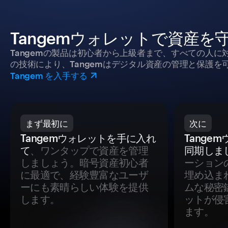
Tangemウォレットで資産を
Tangemの製品は初心者から上級者まで、すべての人
の技術により、Tangemはデジタル資産の管理と保護を
Tangem を入手する
まず最初に
次に
Tangemウォレットを手に入れ
Tange
て
、ワンタップで資産を管理
同期しま
しましょう。暗号資産初心者
ーション
に最適で、経験豊富なユーザ
埋め込ま
ーにも素晴らしい体験を提供
ムな秘密
します。
ットが侵
ます。