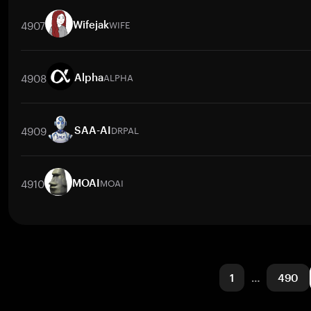
取引ペア
AI3
/
BTC
AI3
/
ETH
AI3
/
USDT
AI3
/
BNB
AI3
/
XRP
4907
WIFE
Wifejak
取引ペア
WIFE
/
BTC
WIFE
/
ETH
WIFE
/
USDT
WIFE
/
BNB
WIF
4908
ALPHA
Alpha
取引ペア
ALPHA
/
PKR
ALPHA
/
USD
ALPHA
/
NGN
ALPHA
/
BTC
4909
DRPAL
SAA-AI
取引ペア
DRPAL
/
BTC
DRPAL
/
ETH
DRPAL
/
USDT
DRPAL
/
BNB
4910
MOAI
MOAI
取引ペア
MOAI
/
BTC
MOAI
/
ETH
MOAI
/
USDT
MOAI
/
BNB
M
1
…
490