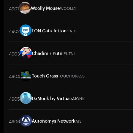
4901
WOOLLY
Woolly Mouse
取引ペア
WOOLLY
/
BTC
WOOLLY
/
ETH
WOOLLY
/
USDT
WOOLL
4902
CATS
TON Cats Jetton
取引ペア
CATS
/
USD
CATS
/
BTC
CATS
/
ETH
CATS
/
USDT
CA
4903
PUTNI
Chadimir Putni
取引ペア
PUTNI
/
BTC
PUTNI
/
ETH
PUTNI
/
USDT
PUTNI
/
BNB
4904
TOUCHGRASS
Touch Grass
取引ペア
TOUCHGRASS
/
BTC
TOUCHGRASS
/
ETH
TOUCHGRASS
4905
MONK
0xMonk by Virtuals
TOUCHGRASS
/
USDC
取引ペア
MONK
/
BTC
MONK
/
ETH
MONK
/
USDT
MONK
/
BNB
4906
AI3
Autonomys Network