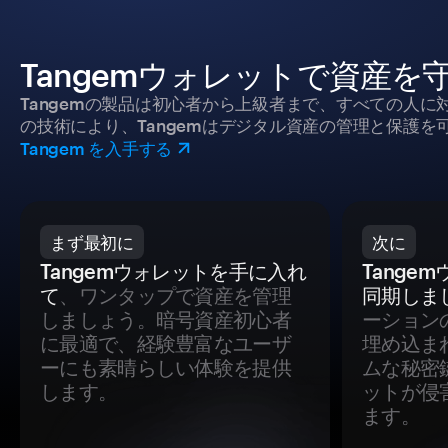
Tangemウォレットで資産を
Tangemの製品は初心者から上級者まで、すべての人
の技術により、Tangemはデジタル資産の管理と保護を
Tangem を入手する
まず最初に
次に
Tangemウォレットを手に入れ
Tange
て
、ワンタップで資産を管理
同期しま
しましょう。暗号資産初心者
ーション
に最適で、経験豊富なユーザ
埋め込ま
ーにも素晴らしい体験を提供
ムな秘密
します。
ットが侵
ます。