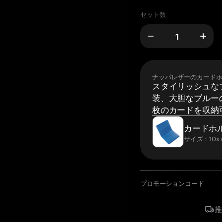
セット数
ナッパレザーのカード
スタイリッシュな
装、大胆なブルーの
枚のカードを収納
カードホ
サイズ：10x7
プロモーションコード