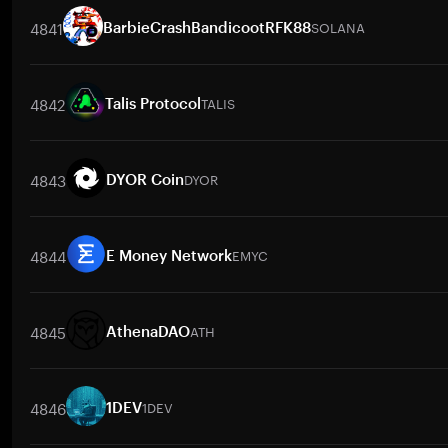
4841
SOLANA
BarbieCrashBandicootRFK88
取引ペア
SOLANA
/
BTC
SOLANA
/
ETH
SOLANA
/
USDT
SOLAN
4842
TALIS
Talis Protocol
取引ペア
TALIS
/
BTC
TALIS
/
ETH
TALIS
/
USDT
TALIS
/
BNB
TA
4843
DYOR
DYOR Coin
取引ペア
DYOR
/
BTC
DYOR
/
ETH
DYOR
/
USDT
DYOR
/
BNB
D
4844
EMYC
E Money Network
取引ペア
EMYC
/
BTC
EMYC
/
ETH
EMYC
/
USDT
EMYC
/
BNB
4845
ATH
AthenaDAO
取引ペア
ATH
/
PKR
ATH
/
BTC
ATH
/
XRP
ATH
/
ETH
ATH
/
DO
4846
1DEV
1DEV