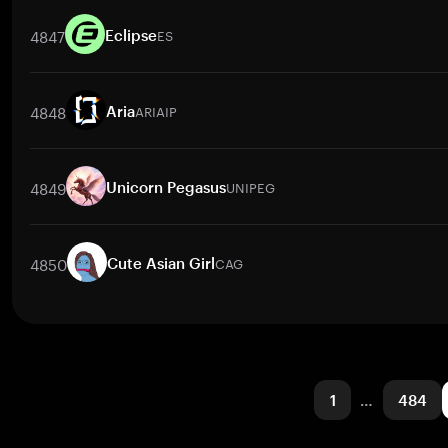
取引ペア
1DEV
/
BTC
1DEV
/
ETH
1DEV
/
USDT
1DEV
/
BNB
1DE
4847
ES
Eclipse
取引ペア
ES
/
BTC
ES
/
ETH
ES
/
USDT
ES
/
BNB
ES
/
XRP
E
4848
ARIAIP
Aria
取引ペア
ARIAIP
/
BTC
ARIAIP
/
ETH
ARIAIP
/
USDT
ARIAIP
/
BNB
4849
UNIPEG
Unicorn Pegasus
取引ペア
UNIPEG
/
BTC
UNIPEG
/
ETH
UNIPEG
/
USDT
UNIPEG
/
4850
CAG
Cute Asian Girl
取引ペア
CAG
/
BTC
CAG
/
ETH
CAG
/
USDT
CAG
/
BNB
CAG
/
1
…
484