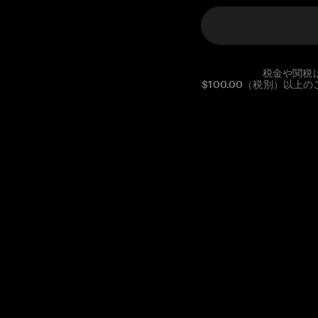
税金や関税
$100.00（税別）以
Reg. No CHE-390.112.525
Global Headquarters, Tangem AG
Baarerstrasse 10
,
6300 Zug
,
Switzerland
support@tangem.com
メールアドレスを提供することにより、当社の
プライバシーポ
リシー
を読んで理解したことを示します。
始める