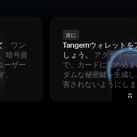
次に
て
、ワン
Tangemウォレット
。暗号資
しょう。
アクティベ
ユーザー
で、カードに埋め込ま
す。
ダムな秘密鍵を生成し
害されないようにしま