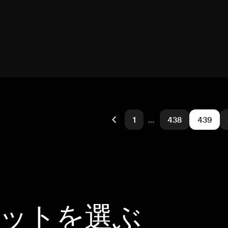
1
…
438
439
レットを選ぶ