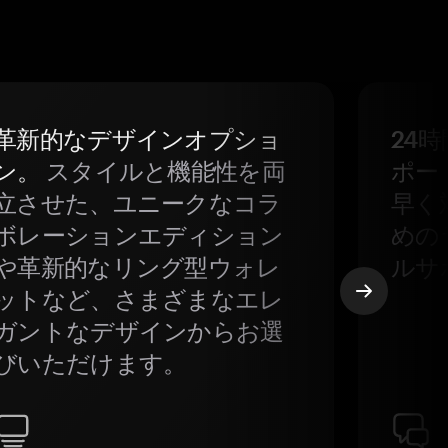
革新的なデザインオプショ
24
ン。
スタイルと機能性を両
ポー
立させた、ユニークなコラ
早く
ボレーションエディション
めの
や革新的なリング型ウォレ
ルサ
ットなど、さまざまなエレ
ガントなデザインからお選
びいただけます。