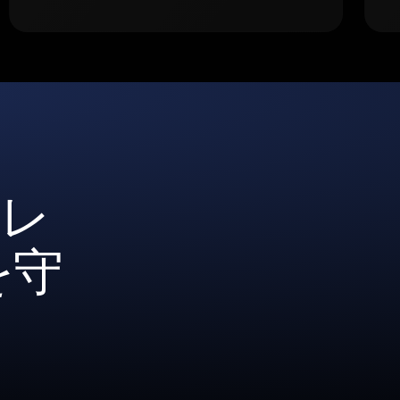
ォレ
を守