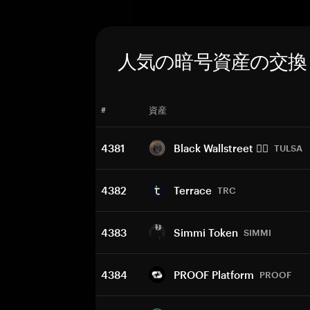
人気の暗号資産の交換
#
資産
4381
Black Wallstreet ✊🏾
TULSA
4382
Terrace
TRC
4383
Simmi Token
SIMMI
4384
PROOF Platform
PROOF