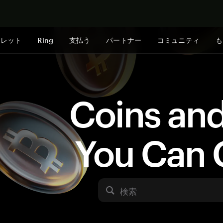
今すぐ購入
ォレット
Ring
支払う
パートナー
コミュニティ
も
Coins an
You Can 
検索