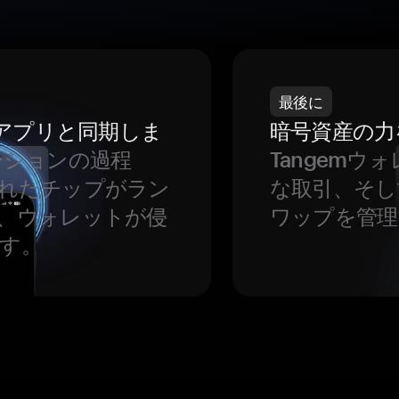
最後に
をアプリと同期しま
暗号資産の力
ーションの過程
Tangem
れたチップがラン
な取引、そし
、ウォレットが侵
ワップを管理
す。