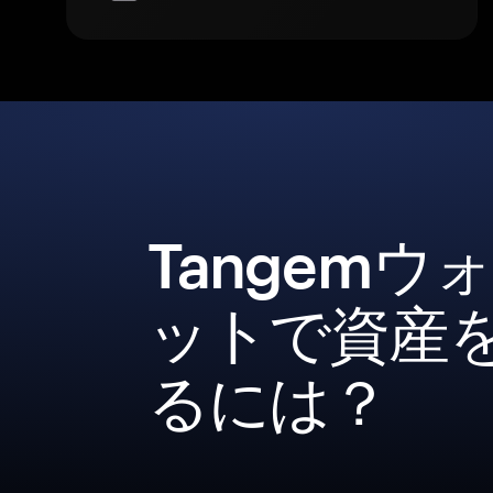
Tangemウ
ットで資産
るには？