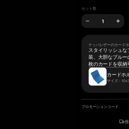
セット数
ナッパレザーのカード
スタイリッシュな
装、大胆なブルーの
枚のカードを収納
カードホ
サイズ：10x7
プロモーションコード