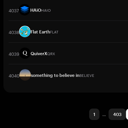
取引ペア
MTD
/
BTC
MTD
/
ETH
MTD
/
USDT
MTD
/
BNB
MTD
4037
HAIO
HAiO
取引ペア
HAIO
/
BTC
HAIO
/
ETH
HAIO
/
USDT
HAIO
/
BNB
HA
4038
FLAT
Flat Earth
取引ペア
FLAT
/
BTC
FLAT
/
ETH
FLAT
/
USDT
FLAT
/
BNB
FLAT
4039
QRX
QuiverX
取引ペア
QRX
/
BTC
QRX
/
ETH
QRX
/
USDT
QRX
/
BNB
QRX
4040
BELIEVE
something to believe in
取引ペア
BELIEVE
/
BTC
BELIEVE
/
ETH
BELIEVE
/
USDT
BELIEVE
1
…
403