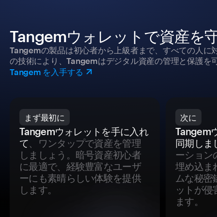
Tangemウォレットで資産を
Tangemの製品は初心者から上級者まで、すべての人
の技術により、Tangemはデジタル資産の管理と保護を
Tangem を入手する
まず最初に
次に
Tangemウォレットを手に入れ
Tange
て
、ワンタップで資産を管理
同期しま
しましょう。暗号資産初心者
ーション
に最適で、経験豊富なユーザ
埋め込ま
ーにも素晴らしい体験を提供
ムな秘密
します。
ットが侵
ます。