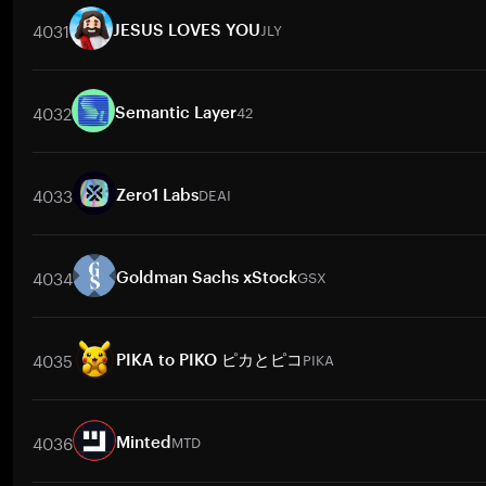
4031
JLY
JESUS LOVES YOU
取引ペア
JLY
/
BTC
JLY
/
ETH
JLY
/
USDT
JLY
/
BNB
JLY
/
XRP
4032
42
Semantic Layer
取引ペア
42
/
BTC
42
/
ETH
42
/
USDT
42
/
BNB
42
/
XRP
4
4033
DEAI
Zero1 Labs
取引ペア
DEAI
/
BTC
DEAI
/
ETH
DEAI
/
USDT
DEAI
/
BNB
DEAI
4034
GSX
Goldman Sachs xStock
取引ペア
GSX
/
BTC
GSX
/
ETH
GSX
/
USDT
GSX
/
BNB
GSX
/
4035
PIKA
PIKA to PIKO ピカとピコ
取引ペア
PIKA
/
BTC
PIKA
/
ETH
PIKA
/
USDT
PIKA
/
BNB
PIKA
4036
MTD
Minted