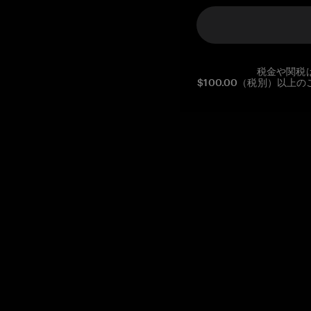
税金や関税
$100.00（税別）以
Reg. No CHE-390.112.525
Global Headquarters, Tangem AG
Baarerstrasse 10
,
6300 Zug
,
Switzerland
support@tangem.com
メールアドレスを提供することにより、当社の
プライバシーポ
リシー
を読んで理解したことを示します。
始める