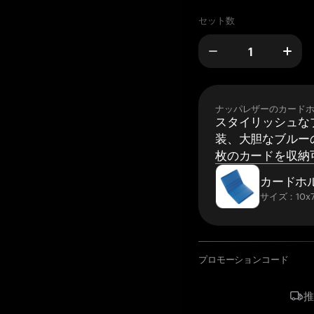
セット数
ナッパレザーのカード
スタイリッシュな
装、大胆なブルーの
枚のカードを収納
カードホ
サイズ：10x7
プロモーションコード