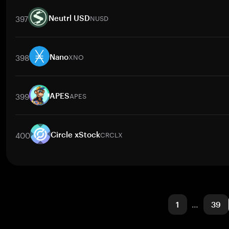
取引ペア
LINEA
/
BTC
LINEA
/
ETH
LINEA
/
USDT
LINEA
/
BNB
397
NUSD
Neutrl USD
取引ペア
NUSD
/
BTC
NUSD
/
ETH
NUSD
/
USDT
NUSD
/
BNB
N
398
XNO
Nano
取引ペア
XNO
/
BTC
XNO
/
ETH
XNO
/
USDT
XNO
/
BNB
XNO
399
APES
APES
取引ペア
APES
/
BTC
APES
/
ETH
APES
/
USDT
APES
/
BNB
AP
400
CRCLX
Circle xStock
取引ペア
CRCLX
/
BTC
CRCLX
/
ETH
CRCLX
/
USDT
CRCLX
/
BN
1
…
39