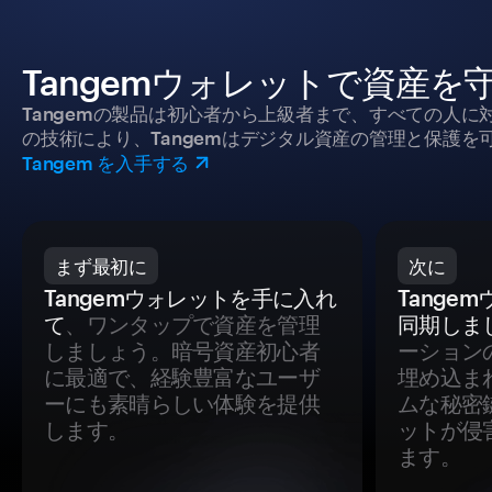
Tangemウォレットで資産を
Tangemの製品は初心者から上級者まで、すべての人
の技術により、Tangemはデジタル資産の管理と保護を
Tangem を入手する
まず最初に
次に
Tangemウォレットを手に入れ
Tange
て
、ワンタップで資産を管理
同期しま
しましょう。暗号資産初心者
ーション
に最適で、経験豊富なユーザ
埋め込ま
ーにも素晴らしい体験を提供
ムな秘密
します。
ットが侵
ます。