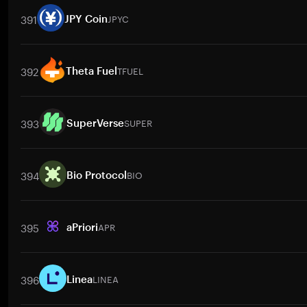
391
JPYC
JPY Coin
取引ペア
JPYC
/
BTC
JPYC
/
ETH
JPYC
/
USDT
JPYC
/
BNB
JPY
392
TFUEL
Theta Fuel
取引ペア
TFUEL
/
BTC
TFUEL
/
ETH
TFUEL
/
USDT
TFUEL
/
BNB
393
SUPER
SuperVerse
取引ペア
SUPER
/
BTC
SUPER
/
ETH
SUPER
/
USDT
SUPER
/
BNB
394
BIO
Bio Protocol
取引ペア
BIO
/
BTC
BIO
/
ETH
BIO
/
USDT
BIO
/
BNB
BIO
/
XRP
395
APR
aPriori
取引ペア
APR
/
BTC
APR
/
ETH
APR
/
USDT
APR
/
BNB
APR
/
X
396
LINEA
Linea