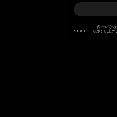
税金や関税
$100.00（税別）以
Reg. No CHE-390.112.525
Global Headquarters, Tangem AG
Baarerstrasse 10
,
6300 Zug
,
Switzerland
support@tangem.com
メールアドレスを提供することにより、当社の
プライバシーポ
リシー
を読んで理解したことを示します。
始める