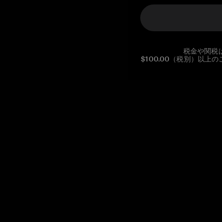
税金や関税
$100.00（税別）以
Reg. No CHE-390.112.525
Global Headquarters, Tangem AG
Baarerstrasse 10
,
6300 Zug
,
Switzerland
support@tangem.com
メールアドレスを提供することにより、当社の
プライバシーポ
リシー
を読んで理解したことを示します。
始める