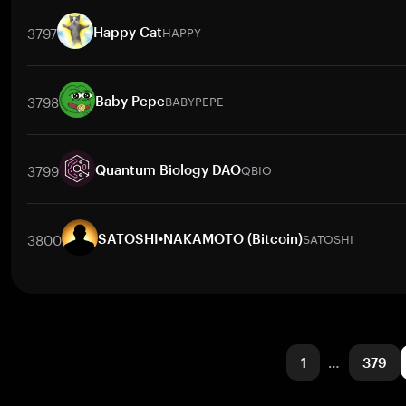
取引ペア
LVN
/
BTC
LVN
/
ETH
LVN
/
USDT
LVN
/
BNB
LVN
/
XR
3797
HAPPY
Happy Cat
取引ペア
HAPPY
/
BTC
HAPPY
/
ETH
HAPPY
/
USDT
HAPPY
/
BNB
3798
BABYPEPE
Baby Pepe
取引ペア
BABYPEPE
/
BTC
BABYPEPE
/
ETH
BABYPEPE
/
USDT
BA
3799
QBIO
Quantum Biology DAO
取引ペア
QBIO
/
BTC
QBIO
/
ETH
QBIO
/
USDT
QBIO
/
BNB
QB
3800
SATOSHI
SATOSHI•NAKAMOTO (Bitcoin)
取引ペア
SATOSHI
/
USD
SATOSHI
/
PKR
SATOSHI
/
BTC
SATOSH
1
…
379