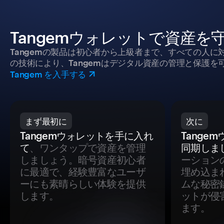
Tangemウォレットで資産を
Tangemの製品は初心者から上級者まで、すべての人
の技術により、Tangemはデジタル資産の管理と保護を
Tangem を入手する
まず最初に
次に
Tangemウォレットを手に入れ
Tange
て
、ワンタップで資産を管理
同期しま
しましょう。暗号資産初心者
ーション
に最適で、経験豊富なユーザ
埋め込ま
ーにも素晴らしい体験を提供
ムな秘密
します。
ットが侵
ます。