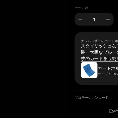
セット数
ナッパレザーのカード
スタイリッシュな
装、大胆なブルーの
枚のカードを収納
カードホ
サイズ：10x7
プロモーションコード