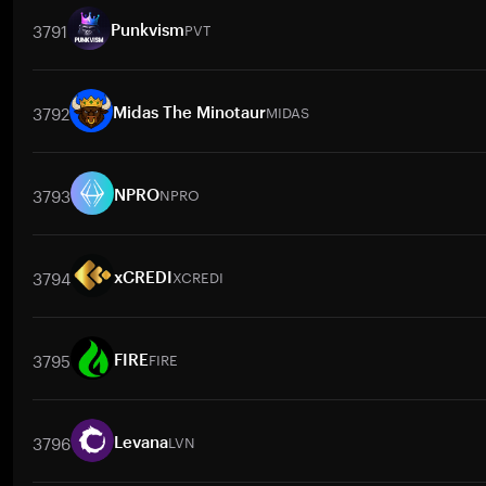
3791
PVT
Punkvism
取引ペア
PVT
/
BTC
PVT
/
ETH
PVT
/
USDT
PVT
/
BNB
PVT
/
XR
3792
MIDAS
Midas The Minotaur
取引ペア
MIDAS
/
BTC
MIDAS
/
ETH
MIDAS
/
USDT
MIDAS
/
BNB
3793
NPRO
NPRO
取引ペア
NPRO
/
BTC
NPRO
/
ETH
NPRO
/
USDT
NPRO
/
BNB
3794
XCREDI
xCREDI
取引ペア
XCREDI
/
BTC
XCREDI
/
ETH
XCREDI
/
USDT
XCREDI
/
B
3795
FIRE
FIRE
取引ペア
FIRE
/
BTC
FIRE
/
ETH
FIRE
/
USDT
FIRE
/
BNB
FIRE
/
3796
LVN
Levana