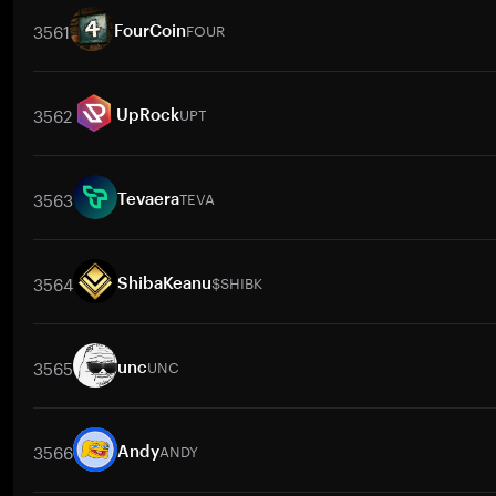
3561
FOUR
FourCoin
取引ペア
FOUR
/
BTC
FOUR
/
ETH
FOUR
/
USDT
FOUR
/
BNB
F
3562
UPT
UpRock
取引ペア
UPT
/
BTC
UPT
/
ETH
UPT
/
USDT
UPT
/
BNB
UPT
/
XR
3563
TEVA
Tevaera
取引ペア
TEVA
/
BTC
TEVA
/
ETH
TEVA
/
USDT
TEVA
/
BNB
TE
3564
$SHIBK
ShibaKeanu
取引ペア
$SHIBK
/
BTC
$SHIBK
/
ETH
$SHIBK
/
USDT
$SHIBK
/
B
3565
UNC
unc
取引ペア
UNC
/
BTC
UNC
/
ETH
UNC
/
USDT
UNC
/
BNB
UNC
3566
ANDY
Andy