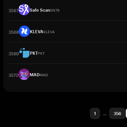
取引ペア
ANDY
/
BTC
ANDY
/
ETH
ANDY
/
USDT
ANDY
/
BNB
A
3567
SN76
Safe Scan
取引ペア
SN76
/
BTC
SN76
/
ETH
SN76
/
USDT
SN76
/
BNB
SN
3568
KLEVA
KLEVA
取引ペア
KLEVA
/
BTC
KLEVA
/
ETH
KLEVA
/
USDT
KLEVA
/
BNB
3569
PKT
PKT
取引ペア
PKT
/
BTC
PKT
/
ETH
PKT
/
USDT
PKT
/
BNB
PKT
/
XR
3570
MAD
MAD
取引ペア
MAD
/
USDT
MAD
/
BTC
MAD
/
ETH
MAD
/
USDT
MA
1
…
356