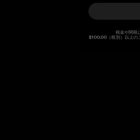
税金や関税
$100.00（税別）以
Reg. No CHE-390.112.525
Global Headquarters, Tangem AG
Baarerstrasse 10
,
6300 Zug
,
Switzerland
support@tangem.com
メールアドレスを提供することにより、当社の
プライバシーポ
リシー
を読んで理解したことを示します。
始める