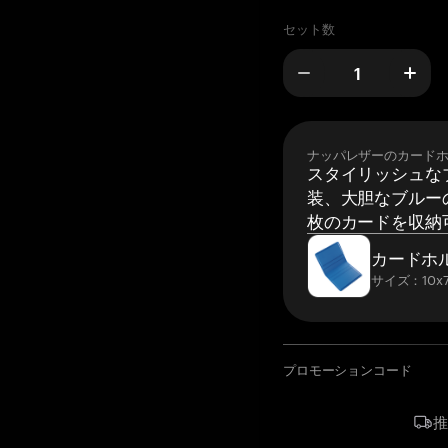
セット数
ナッパレザーのカード
スタイリッシュな
装、大胆なブルーの
枚のカードを収納
カードホ
サイズ：10x7
プロモーションコード