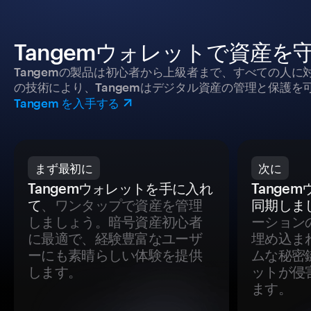
Tangemウォレットで資産を
Tangemの製品は初心者から上級者まで、すべての人
の技術により、Tangemはデジタル資産の管理と保護を
Tangem を入手する
まず最初に
次に
Tangemウォレットを手に入れ
Tange
て
、ワンタップで資産を管理
同期しま
しましょう。暗号資産初心者
ーション
に最適で、経験豊富なユーザ
埋め込ま
ーにも素晴らしい体験を提供
ムな秘密
します。
ットが侵
ます。