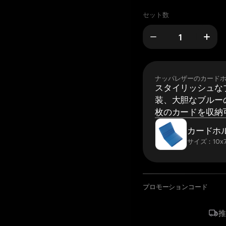
セット数
ナッパレザーのカード
スタイリッシュな
装、大胆なブルーの
枚のカードを収納
カードホ
サイズ：10x7
プロモーションコード