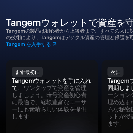
Tangemウォレットで資産を
Tangemの製品は初心者から上級者まで、すべての人
の技術により、Tangemはデジタル資産の管理と保護を
Tangem を入手する
まず最初に
次に
Tangemウォレットを手に入れ
Tange
て
、ワンタップで資産を管理
同期しま
しましょう。暗号資産初心者
ーション
に最適で、経験豊富なユーザ
埋め込ま
ーにも素晴らしい体験を提供
ムな秘密
します。
ットが侵
ます。