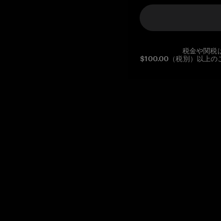
税金や関税
$100.00（税別）以
Reg. No CHE-390.112.525
Global Headquarters, Tangem AG
Baarerstrasse 10
,
6300 Zug
,
Switzerland
support@tangem.com
メールアドレスを提供することにより、当社の
プライバシーポ
リシー
を読んで理解したことを示します。
始める