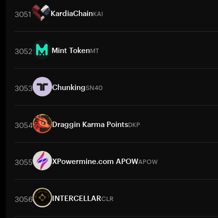
3051
KAI
KardiaChain
取引ペア
KAI
/
BTC
KAI
/
ETH
KAI
/
USDT
KAI
/
BNB
KAI
/
XRP
3052
MT
Mint Token
取引ペア
MT
/
BTC
MT
/
ETH
MT
/
USDT
MT
/
BNB
MT
/
XRP
3053
SN40
Chunking
取引ペア
SN40
/
BTC
SN40
/
ETH
SN40
/
USDT
SN40
/
BNB
S
3054
DKP
Draggin Karma Points
取引ペア
DKP
/
BTC
DKP
/
ETH
DKP
/
USDT
DKP
/
BNB
DKP
/
X
3055
APOW
XPowermine.com APOW
取引ペア
APOW
/
BTC
APOW
/
ETH
APOW
/
USDT
APOW
/
BNB
3056
CLR
INTERCELLAR