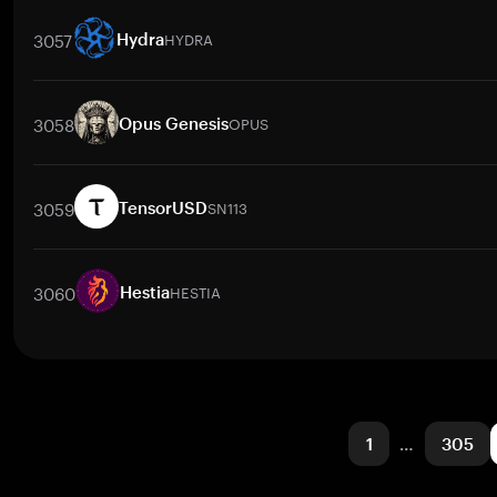
取引ペア
CLR
/
BTC
CLR
/
ETH
CLR
/
USDT
CLR
/
BNB
CLR
/
X
3057
HYDRA
Hydra
取引ペア
HYDRA
/
BTC
HYDRA
/
ETH
HYDRA
/
USDT
HYDRA
/
BN
3058
OPUS
Opus Genesis
取引ペア
OPUS
/
BTC
OPUS
/
ETH
OPUS
/
USDT
OPUS
/
BNB
O
3059
SN113
TensorUSD
取引ペア
SN113
/
BTC
SN113
/
ETH
SN113
/
USDT
SN113
/
BNB
3060
HESTIA
Hestia
取引ペア
HESTIA
/
BTC
HESTIA
/
ETH
HESTIA
/
USDT
HESTIA
/
B
1
…
305