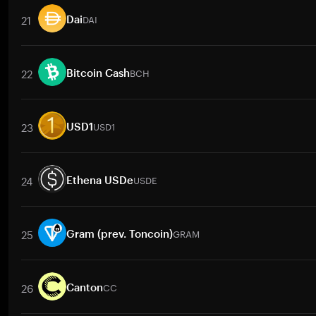
21
DAI
Dai
取引ペア
DAI
/
BTC
DAI
/
ETH
DAI
/
USDT
DAI
/
BNB
DAI
/
XRP
22
BCH
Bitcoin Cash
取引ペア
BCH
/
USD
BCH
/
EUR
BCH
/
USDT
BCH
/
ZAR
BCH
/
23
USD1
USD1
取引ペア
USD1
/
BTC
USD1
/
ETH
USD1
/
USDT
USD1
/
BNB
USD
24
USDE
Ethena USDe
取引ペア
USDE
/
BTC
USDE
/
ETH
USDE
/
USDT
USDE
/
BNB
US
25
GRAM
Gram (prev. Toncoin)
取引ペア
GRAM
/
USD
GRAM
/
PHP
GRAM
/
INR
GRAM
/
MMK
26
CC
Canton