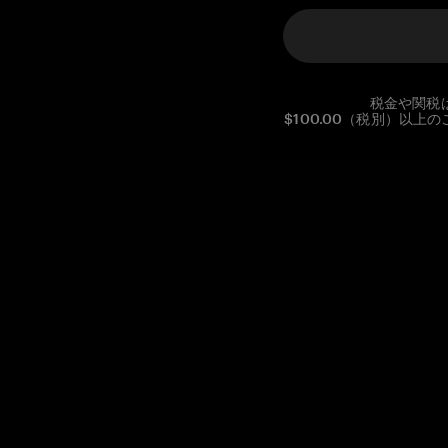
税金や関税
$100.00（税別）以
Reg. No CHE-390.112.525
Global Headquarters, Tangem AG
Baarerstrasse 10
,
6300 Zug
,
Switzerland
support@tangem.com
メールアドレスを提供することにより、当社の
プライバシーポ
リシー
を読んで理解したことを示します。
始める