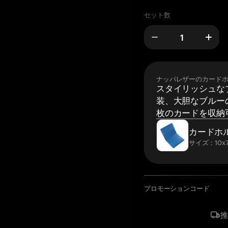
セット数
ナッパレザーのカード
スタイリッシュな
装、大胆なブルーの
枚のカードを収納
カードホ
サイズ：10x7
プロモーションコード