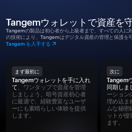
Tangemウォレットで資産を
Tangemの製品は初心者から上級者まで、すべての人
の技術により、Tangemはデジタル資産の管理と保護を
Tangem を入手する
まず最初に
次に
Tangemウォレットを手に入れ
Tange
て
、ワンタップで資産を管理
同期しま
しましょう。暗号資産初心者
ーション
に最適で、経験豊富なユーザ
埋め込ま
ーにも素晴らしい体験を提供
ムな秘密
します。
ットが侵
ます。