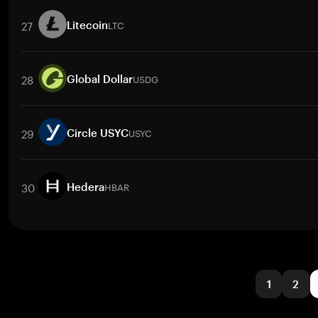
取引ペア
CC
/
BTC
CC
/
ETH
CC
/
USDT
CC
/
BNB
CC
/
XRP
27
LTC
Litecoin
取引ペア
LTC
/
USD
LTC
/
EUR
LTC
/
USDT
LTC
/
GEL
LTC
/
PH
28
USDG
Global Dollar
取引ペア
USDG
/
BTC
USDG
/
ETH
USDG
/
USDT
USDG
/
BNB
U
29
USYC
Circle USYC
取引ペア
USYC
/
BTC
USYC
/
ETH
USYC
/
USDT
USYC
/
BNB
US
30
HBAR
Hedera
取引ペア
HBAR
/
PHP
HBAR
/
USD
HBAR
/
IDR
HBAR
/
MYR
HB
1
2