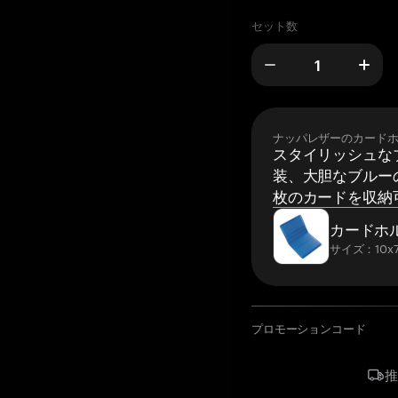
セット数
ナッパレザーのカード
スタイリッシュな
装、大胆なブルーの
枚のカードを収納
カードホ
サイズ：10x7
プロモーションコード