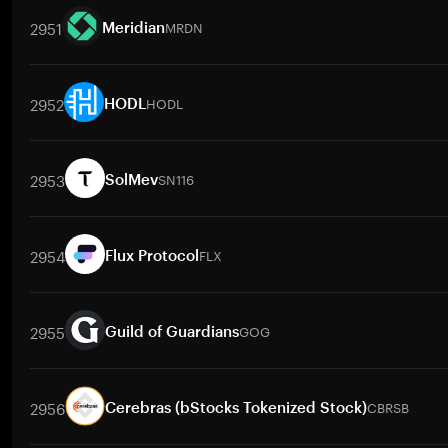
2951
MRDN
Meridian
取引ペア
MRDN
/
BTC
MRDN
/
ETH
MRDN
/
USDT
MRDN
/
BNB
2952
HODL
HODL
取引ペア
HODL
/
BTC
HODL
/
ETH
HODL
/
USDT
HODL
/
BNB
2953
SN116
SolMev
取引ペア
SN116
/
BTC
SN116
/
ETH
SN116
/
USDT
SN116
/
BNB
2954
FLX
Flux Protocol
取引ペア
FLX
/
BTC
FLX
/
ETH
FLX
/
USDT
FLX
/
BNB
FLX
/
XRP
2955
GOG
Guild of Guardians
取引ペア
GOG
/
PHP
GOG
/
BTC
GOG
/
ETH
GOG
/
USDT
GO
2956
CBRSB
Cerebras (bStocks Tokenized Stock)