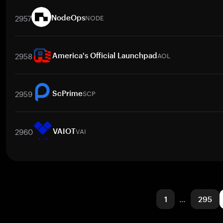
取引ペア
CBRSB
/
BTC
CBRSB
/
ETH
CBRSB
/
USDT
CBRSB
/
BNB
2957
NODE
NodeOps
取引ペア
NODE
/
BTC
NODE
/
ETH
NODE
/
USDT
NODE
/
BNB
2958
AOL
America's Official Launchpad
取引ペア
AOL
/
BTC
AOL
/
ETH
AOL
/
USDT
AOL
/
BNB
AOL
/
X
2959
SCP
ScPrime
取引ペア
SCP
/
BTC
SCP
/
ETH
SCP
/
USDT
SCP
/
BNB
SCP
/
X
2960
VAI
VAIOT
取引ペア
VAI
/
BTC
VAI
/
ETH
VAI
/
USDT
VAI
/
BNB
VAI
/
XRP
1
…
295