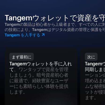
Tangemウォレットで資産を
Tangemの製品は初心者から上級者まで、すべての人
の技術により、Tangemはデジタル資産の管理と保護を
Tangem を入手する
まず最初に
次に
Tangemウォレットを手に入れ
Tange
て
、ワンタップで資産を管理
同期しま
しましょう。暗号資産初心者
ーション
に最適で、経験豊富なユーザ
埋め込ま
ーにも素晴らしい体験を提供
ムな秘密
します。
ットが侵
ます。