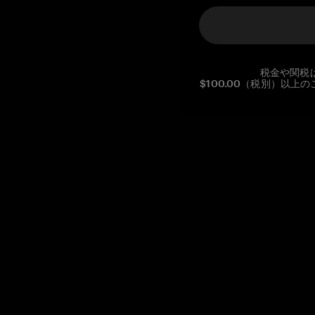
税金や関税
$100.00（税別）以
Reg. No CHE-390.112.525
Global Headquarters, Tangem AG
Baarerstrasse 10
,
6300 Zug
,
Switzerland
support@tangem.com
メールアドレスを提供することにより、当社の
プライバシーポ
リシー
を読んで理解したことを示します。
始める