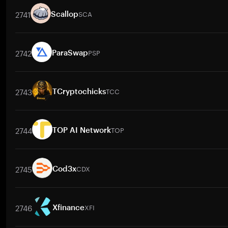
2741
SCA
Scallop
取引ペア
SCA
/
BTC
SCA
/
ETH
SCA
/
USDT
SCA
/
BNB
SCA
/
2742
PSP
ParaSwap
取引ペア
PSP
/
BTC
PSP
/
ETH
PSP
/
USDT
PSP
/
BNB
PSP
/
XR
2743
TCC
TCryptochicks
取引ペア
TCC
/
BTC
TCC
/
ETH
TCC
/
USDT
TCC
/
BNB
TCC
/
2744
TOP
TOP AI Network
取引ペア
TOP
/
BTC
TOP
/
ETH
TOP
/
USDT
TOP
/
BNB
TOP
/
2745
CDX
Cod3x
取引ペア
CDX
/
BTC
CDX
/
ETH
CDX
/
USDT
CDX
/
BNB
CDX
/
2746
XFI
Xfinance