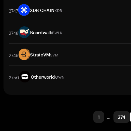
取引ペア
XFI
/
BTC
XFI
/
ETH
XFI
/
USDT
XFI
/
BNB
XFI
/
XRP
2747
XDB
XDB CHAIN
取引ペア
XDB
/
BTC
XDB
/
ETH
XDB
/
USDT
XDB
/
BNB
XDB
/
X
2748
BWLK
Boardwalk
取引ペア
BWLK
/
BTC
BWLK
/
ETH
BWLK
/
USDT
BWLK
/
BNB
B
2749
SVM
StratoVM
取引ペア
SVM
/
BTC
SVM
/
ETH
SVM
/
USDT
SVM
/
BNB
SVM
2750
OWN
Otherworld
取引ペア
OWN
/
BTC
OWN
/
ETH
OWN
/
USDT
OWN
/
BNB
OW
1
…
274