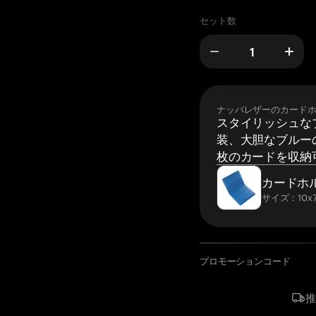
セット数
ナッパレザーのカード
スタイリッシュな
装、大胆なブルーの
枚のカードを収納
カードホ
サイズ：10x7
プロモーションコード