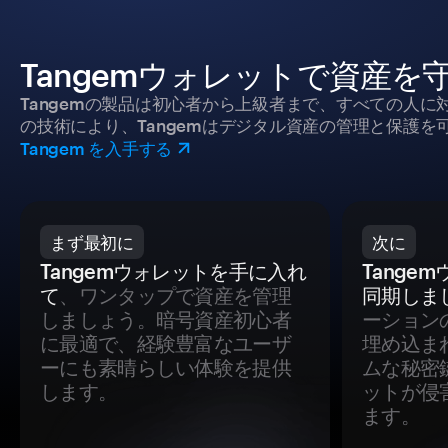
Tangemウォレットで資産を
Tangemの製品は初心者から上級者まで、すべての人
の技術により、Tangemはデジタル資産の管理と保護を
Tangem を入手する
まず最初に
次に
Tangemウォレットを手に入れ
Tange
て
、ワンタップで資産を管理
同期しま
しましょう。暗号資産初心者
ーション
に最適で、経験豊富なユーザ
埋め込ま
ーにも素晴らしい体験を提供
ムな秘密
します。
ットが侵
ます。