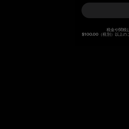
税金や関税
$100.00（税別）以
Reg. No CHE-390.112.525
Global Headquarters, Tangem AG
Baarerstrasse 10
,
6300 Zug
,
Switzerland
support@tangem.com
メールアドレスを提供することにより、当社の
プライバシーポ
リシー
を読んで理解したことを示します。
始める