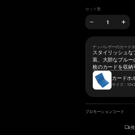
セット数
ナッパレザーのカード
スタイリッシュな
装、大胆なブルーの
枚のカードを収納
カードホ
サイズ：10x7
プロモーションコード