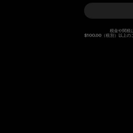
税金や関税
$100.00（税別）以
Reg. No CHE-390.112.525
Global Headquarters, Tangem AG
Baarerstrasse 10
,
6300 Zug
,
Switzerland
support@tangem.com
メールアドレスを提供することにより、当社の
プライバシーポ
リシー
を読んで理解したことを示します。
始める