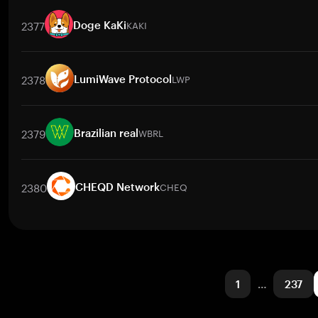
取引ペア
OBT
/
BTC
OBT
/
ETH
OBT
/
USDT
OBT
/
BNB
OBT
/
2377
KAKI
Doge KaKi
取引ペア
KAKI
/
BTC
KAKI
/
ETH
KAKI
/
USDT
KAKI
/
BNB
KAK
2378
LWP
LumiWave Protocol
取引ペア
LWP
/
BTC
LWP
/
ETH
LWP
/
USDT
LWP
/
BNB
LWP
/
X
2379
WBRL
Brazilian real
取引ペア
WBRL
/
BTC
WBRL
/
ETH
WBRL
/
USDT
WBRL
/
BNB
W
2380
CHEQ
CHEQD Network
取引ペア
CHEQ
/
BTC
CHEQ
/
ETH
CHEQ
/
USDT
CHEQ
/
BNB
1
…
237