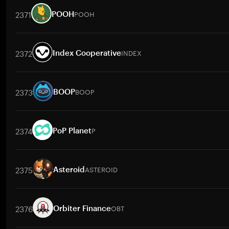
2371
POOH
POOH
取引ペア
POOH
/
BTC
POOH
/
ETH
POOH
/
USDT
POOH
/
BNB
2372
INDEX
Index Cooperative
取引ペア
INDEX
/
BTC
INDEX
/
ETH
INDEX
/
USDT
INDEX
/
BNB
2373
BOOP
BOOP
取引ペア
BOOP
/
BTC
BOOP
/
ETH
BOOP
/
USDT
BOOP
/
BNB
2374
P
PoP Planet
取引ペア
P
/
BTC
P
/
ETH
P
/
USDT
P
/
BNB
P
/
XRP
P
/
USD
2375
ASTEROID
Asteroid
取引ペア
ASTEROID
/
BTC
ASTEROID
/
ETH
ASTEROID
/
USDT
AS
2376
OBT
Orbiter Finance