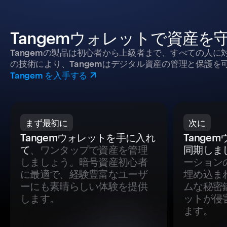
Tangemウォレットで資産を
Tangemの製品は初心者から上級者まで、すべての人
の技術により、Tangemはデジタル資産の管理と保護を
Tangem を入手する
まず最初に
次に
Tangemウォレットを手に入れ
Tange
て
、ワンタップで資産を管理
同期しま
しましょう。暗号資産初心者
ーション
に最適で、経験豊富なユーザ
埋め込ま
ーにも素晴らしい体験を提供
ムな秘密
します。
ットが侵
ます。