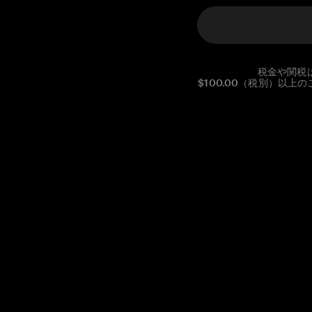
税金や関税
$100.00（税別）以
Reg. No CHE-390.112.525
Global Headquarters, Tangem AG
Baarerstrasse 10
,
6300 Zug
,
Switzerland
support@tangem.com
メールアドレスを提供することにより、当社の
プライバシーポ
リシー
を読んで理解したことを示します。
始める