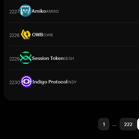
取引ペア
PROS
/
BTC
PROS
/
ETH
PROS
/
USDT
PROS
/
BNB
P
2227
AMIKO
Amiko
取引ペア
AMIKO
/
BTC
AMIKO
/
ETH
AMIKO
/
USDT
AMIKO
/
BNB
2228
OWB
OWB
取引ペア
OWB
/
BTC
OWB
/
ETH
OWB
/
USDT
OWB
/
BNB
OW
2229
SESH
Session Token
取引ペア
SESH
/
BTC
SESH
/
ETH
SESH
/
USDT
SESH
/
BNB
SE
2230
INDY
Indigo Protocol
取引ペア
INDY
/
BTC
INDY
/
ETH
INDY
/
USDT
INDY
/
BNB
INDY
1
…
222