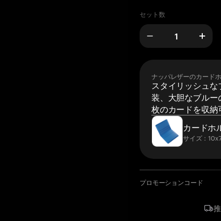
セット数
ナッパレザーのカード
スタイリッシュな
装、大胆なブルーの
枚のカードを収納
カードホ
サイズ：10x7
プロモーションコード