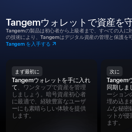
Tangemウォレットで資産を
Tangemの製品は初心者から上級者まで、すべての人
の技術により、Tangemはデジタル資産の管理と保護を
Tangem を入手する
まず最初に
次に
Tangemウォレットを手に入れ
Tange
て
、ワンタップで資産を管理
同期しま
しましょう。暗号資産初心者
ーション
に最適で、経験豊富なユーザ
埋め込ま
ーにも素晴らしい体験を提供
ムな秘密
します。
ットが侵
ます。