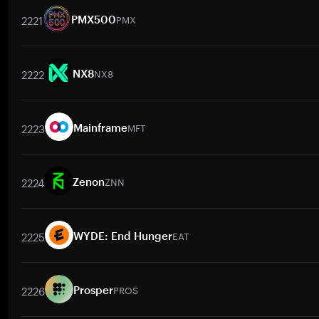
2221
PMX
PMX500
取引ペア
PMX
/
BTC
PMX
/
ETH
PMX
/
USDT
PMX
/
BNB
PMX
2222
NX8
NX8
取引ペア
NX8
/
BTC
NX8
/
ETH
NX8
/
USDT
NX8
/
BNB
NX8
/
2223
MFT
Mainframe
取引ペア
MFT
/
BTC
MFT
/
ETH
MFT
/
USDT
MFT
/
BNB
MFT
/
2224
ZNN
Zenon
取引ペア
ZNN
/
BTC
ZNN
/
ETH
ZNN
/
USDT
ZNN
/
BNB
ZNN
/
2225
EAT
WYDE: End Hunger
取引ペア
EAT
/
BTC
EAT
/
ETH
EAT
/
USDT
EAT
/
BNB
EAT
/
XR
2226
PROS
Prosper