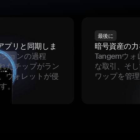
最後に
をアプリと同期しま
暗号資産の力
ーションの過程
Tangem
れたチップがラン
な取引、そし
、ウォレットが侵
ワップを管理
す。