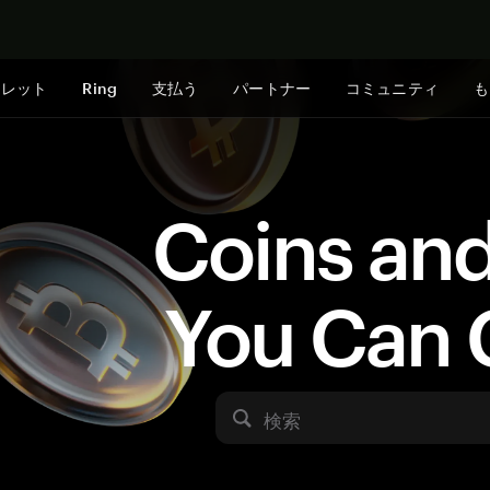
今すぐ購入
ォレット
Ring
支払う
パートナー
コミュニティ
も
Coins an
You Can 
検索