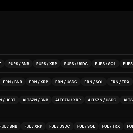
T
PUPS
/
BNB
PUPS
/
XRP
PUPS
/
USDC
PUPS
/
SOL
PUPS
ERN
/
BNB
ERN
/
XRP
ERN
/
USDC
ERN
/
SOL
ERN
/
TRX
N
/
USDT
ALTSZN
/
BNB
ALTSZN
/
XRP
ALTSZN
/
USDC
ALT
FUL
/
BNB
FUL
/
XRP
FUL
/
USDC
FUL
/
SOL
FUL
/
TRX
FU