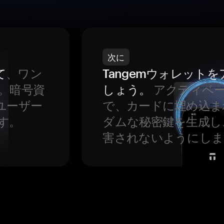
次に
て
、ワン
Tangemウォレット
。暗号資
しょう。
アクティベ
ユーザー
で、カードに埋め込ま
す。
ダムな秘密鍵を生成し
害されないようにしま