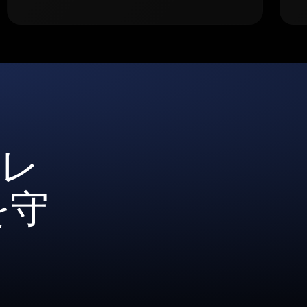
ォレ
を守