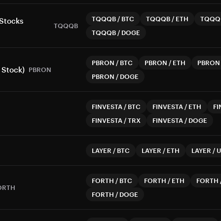
TQQQB
/
BTC
TQQQB
/
ETH
TQQQ
Stocks
TQQQB
TQQQB
/
DOGE
PBRON
/
BTC
PBRON
/
ETH
PBRON
 Stock)
PBRON
PBRON
/
DOGE
FINVESTA
/
BTC
FINVESTA
/
ETH
FI
FINVESTA
/
TRX
FINVESTA
/
DOGE
LAYER
/
BTC
LAYER
/
ETH
LAYER
/
U
FORTH
/
BTC
FORTH
/
ETH
FORTH
ORTH
FORTH
/
DOGE