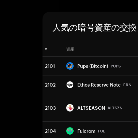
人気の暗号資産の交換
#
資産
2101
Pups (Bitcoin)
PUPS
2102
Ethos Reserve Note
ERN
2103
ALTSEASON
ALTSZN
2104
Fulcrom
FUL