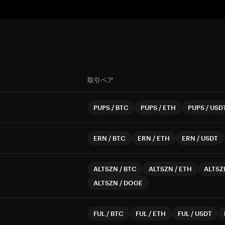
取引ペア
PUPS
/
BTC
PUPS
/
ETH
PUPS
/
USD
ERN
/
BTC
ERN
/
ETH
ERN
/
USDT
ALTSZN
/
BTC
ALTSZN
/
ETH
ALTSZ
ALTSZN
/
DOGE
FUL
/
BTC
FUL
/
ETH
FUL
/
USDT