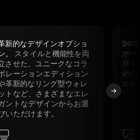
革新的なデザインオプショ
24
ン。
スタイルと機能性を両
ポー
立させた、ユニークなコラ
早く
ボレーションエディション
めの
や革新的なリング型ウォレ
ルサ
ットなど、さまざまなエレ
ガントなデザインからお選
びいただけます。