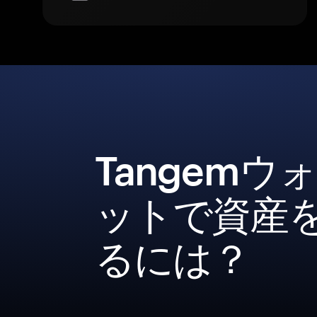
Tangemウ
ットで資産
るには？