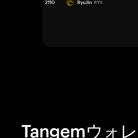
2110
RyuJin
RYU
Tangemウォ