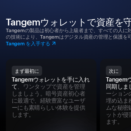
Tangemウォレットで資産を
Tangemの製品は初心者から上級者まで、すべての人
の技術により、Tangemはデジタル資産の管理と保護を
Tangem を入手する
まず最初に
次に
Tangemウォレットを手に入れ
Tange
て
、ワンタップで資産を管理
同期しま
しましょう。暗号資産初心者
ーション
に最適で、経験豊富なユーザ
埋め込ま
ーにも素晴らしい体験を提供
ムな秘密
します。
ットが侵
ます。