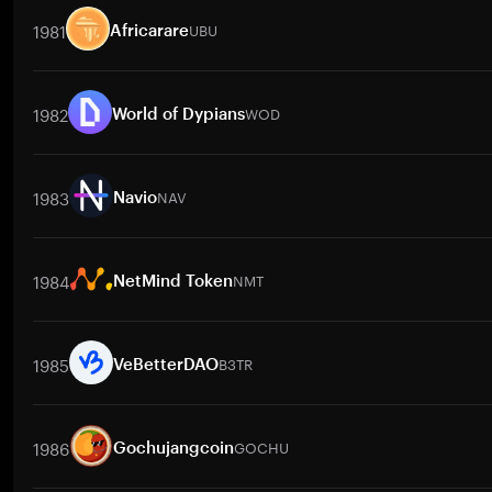
1981
UBU
Africarare
取引ペア
UBU
/
BTC
UBU
/
ETH
UBU
/
USDT
UBU
/
BNB
UBU
/
X
1982
WOD
World of Dypians
取引ペア
WOD
/
BTC
WOD
/
ETH
WOD
/
USDT
WOD
/
BNB
WO
1983
NAV
Navio
取引ペア
NAV
/
BTC
NAV
/
ETH
NAV
/
USDT
NAV
/
BNB
NAV
/
1984
NMT
NetMind Token
取引ペア
NMT
/
BTC
NMT
/
ETH
NMT
/
USDT
NMT
/
BNB
NMT
1985
B3TR
VeBetterDAO
取引ペア
B3TR
/
PKR
B3TR
/
BTC
B3TR
/
ETH
B3TR
/
USDT
B3
1986
GOCHU
Gochujangcoin