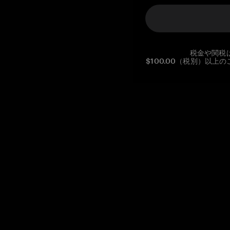
税金や関税
$100.00（税別）以
Reg. No CHE-390.112.525
Global Headquarters, Tangem AG
Baarerstrasse 10
,
6300 Zug
,
Switzerland
support@tangem.com
メールアドレスを提供することにより、当社の
プライバシーポ
リシー
を読んで理解したことを示します。
始める