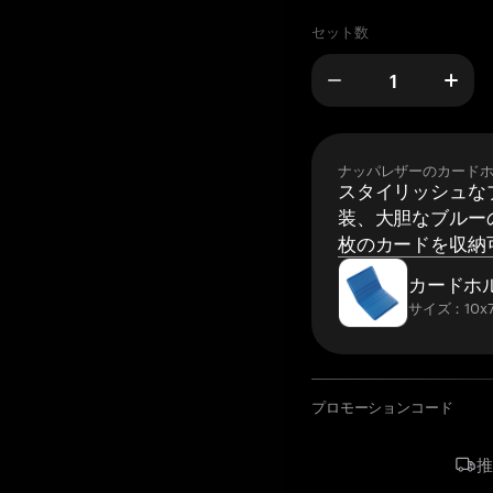
セット数
ナッパレザーのカード
スタイリッシュな
装、大胆なブルーの
枚のカードを収納
カードホ
サイズ：10x7
プロモーションコード