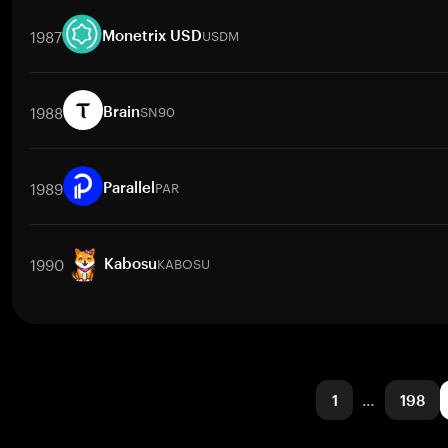
取引ペア
GOCHU
/
BTC
GOCHU
/
ETH
GOCHU
/
USDT
GOCHU
/
1987
USDM
Monetrix USD
取引ペア
USDM
/
BTC
USDM
/
ETH
USDM
/
USDT
USDM
/
BNB
1988
SN90
Brain
取引ペア
SN90
/
BTC
SN90
/
ETH
SN90
/
USDT
SN90
/
BNB
S
1989
PAR
Parallel
取引ペア
PAR
/
BTC
PAR
/
ETH
PAR
/
USDT
PAR
/
BNB
PAR
/
XR
1990
KABOSU
Kabosu
取引ペア
KABOSU
/
BTC
KABOSU
/
ETH
KABOSU
/
USDT
KABOS
1
…
198