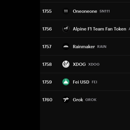
1755
Oneoneone
SN111
1756
Alpine F1 Team Fan Token
1757
Rainmaker
RAIN
1758
XDOG
XDOG
1759
Fei USD
FEI
1760
Grok
GROK