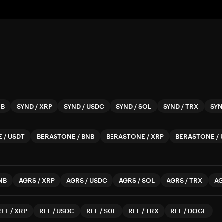
NB
SYND
/
XRP
SYND
/
USDC
SYND
/
SOL
SYND
/
TRX
SY
E
/
USDT
BERASTONE
/
BNB
BERASTONE
/
XRP
BERASTONE
/
NB
AGRS
/
XRP
AGRS
/
USDC
AGRS
/
SOL
AGRS
/
TRX
A
REF
/
XRP
REF
/
USDC
REF
/
SOL
REF
/
TRX
REF
/
DOGE