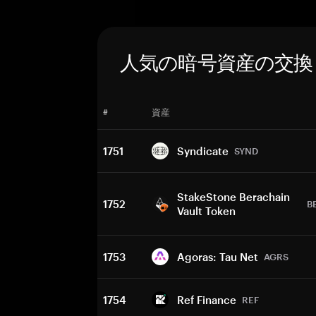
人気の暗号資産の交換
#
資産
1751
Syndicate
SYND
StakeStone Berachain
1752
B
Vault Token
1753
Agoras: Tau Net
AGRS
1754
Ref Finance
REF