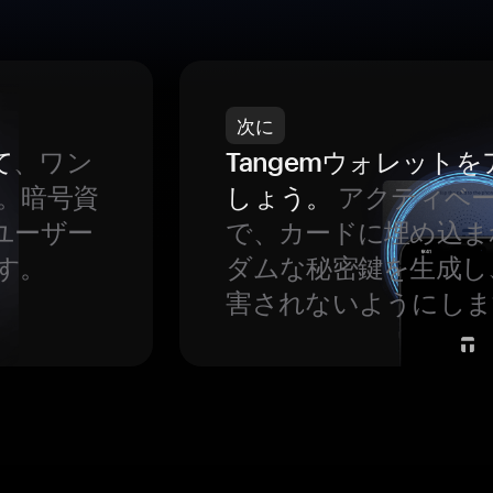
次に
て
、ワン
Tangemウォレット
。暗号資
しょう。
アクティベ
ユーザー
で、カードに埋め込ま
す。
ダムな秘密鍵を生成し
害されないようにしま