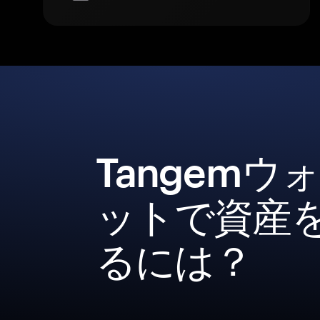
Tangemウ
ットで資産
るには？