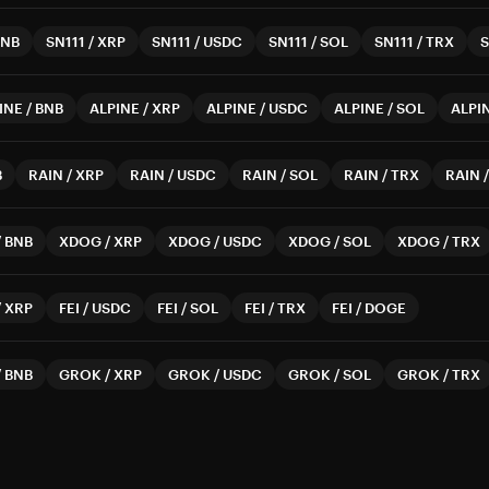
BNB
SN111
/
XRP
SN111
/
USDC
SN111
/
SOL
SN111
/
TRX
S
INE
/
BNB
ALPINE
/
XRP
ALPINE
/
USDC
ALPINE
/
SOL
ALPI
B
RAIN
/
XRP
RAIN
/
USDC
RAIN
/
SOL
RAIN
/
TRX
RAIN
/
BNB
XDOG
/
XRP
XDOG
/
USDC
XDOG
/
SOL
XDOG
/
TRX
/
XRP
FEI
/
USDC
FEI
/
SOL
FEI
/
TRX
FEI
/
DOGE
/
BNB
GROK
/
XRP
GROK
/
USDC
GROK
/
SOL
GROK
/
TRX