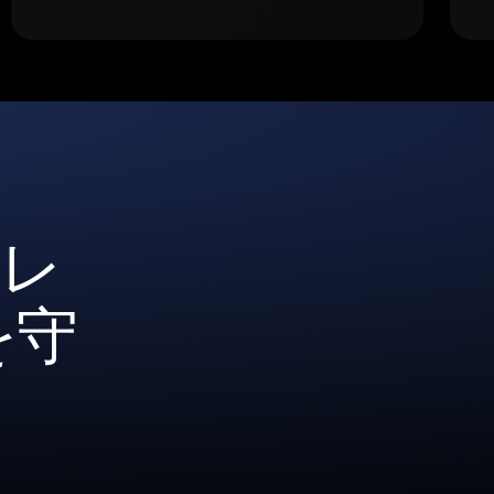
ォレ
を守