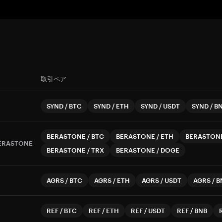
取引ペア
SYND
/
BTC
SYND
/
ETH
SYND
/
USDT
SYND
/
B
BERASTONE
/
BTC
BERASTONE
/
ETH
BERASTON
ERASTONE
BERASTONE
/
TRX
BERASTONE
/
DOGE
AGRS
/
BTC
AGRS
/
ETH
AGRS
/
USDT
AGRS
/
B
REF
/
BTC
REF
/
ETH
REF
/
USDT
REF
/
BNB