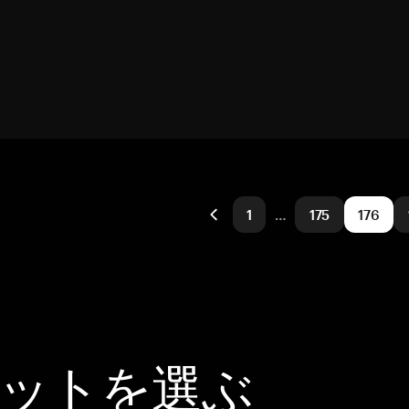
1
…
175
176
レットを選ぶ