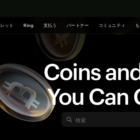
今すぐ購入
ォレット
Ring
支払う
パートナー
コミュニティ
も
Coins an
You Can 
検索