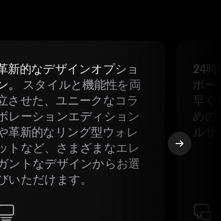
革新的なデザインオプショ
24
ン。
スタイルと機能性を両
ポー
立させた、ユニークなコラ
早く
ボレーションエディション
めの
や革新的なリング型ウォレ
ルサ
ットなど、さまざまなエレ
ガントなデザインからお選
びいただけます。