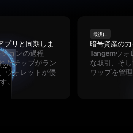
最後に
をアプリと同期しま
暗号資産の力
ーションの過程
Tangem
れたチップがラン
な取引、そし
、ウォレットが侵
ワップを管理
す。