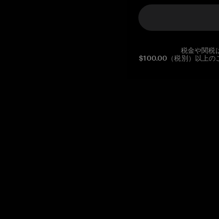
税金や関税
$100.00（税別）以
Reg. No CHE-390.112.525
Global Headquarters, Tangem AG
Baarerstrasse 10
,
6300 Zug
,
Switzerland
support@tangem.com
メールアドレスを提供することにより、当社の
プライバシーポ
リシー
を読んで理解したことを示します。
始める