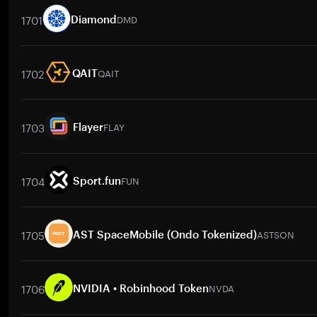
1701
DMD
Diamond
取引ペア
DMD
/
PKR
DMD
/
BTC
DMD
/
ETH
DMD
/
USDT
DMD
1702
QAIT
QAIT
取引ペア
QAIT
/
BTC
QAIT
/
ETH
QAIT
/
USDT
QAIT
/
BNB
QAI
1703
FLAY
Flayer
取引ペア
FLAY
/
BTC
FLAY
/
ETH
FLAY
/
USDT
FLAY
/
BNB
FLAY
1704
FUN
Sport.fun
取引ペア
FUN
/
BTC
FUN
/
ETH
FUN
/
USDT
FUN
/
BNB
FUN
/
X
1705
ASTSON
AST SpaceMobile (Ondo Tokenized)
取引ペア
ASTSON
/
BTC
ASTSON
/
ETH
ASTSON
/
USDT
ASTSO
1706
NVDA
NVIDIA • Robinhood Token