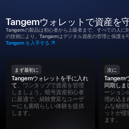
Tangemウォレットで資産を
Tangemの製品は初心者から上級者まで、すべての人
の技術により、Tangemはデジタル資産の管理と保護を
Tangem を入手する
まず最初に
次に
Tangemウォレットを手に入れ
Tange
て
、ワンタップで資産を管理
同期しま
しましょう。暗号資産初心者
ーション
に最適で、経験豊富なユーザ
埋め込ま
ーにも素晴らしい体験を提供
ムな秘密
します。
ットが侵
ます。