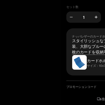
セット数
ナッパレザーのカード
スタイリッシュな
装、大胆なブルーの
枚のカードを収納
カードホ
サイズ：10x7
プロモーションコード