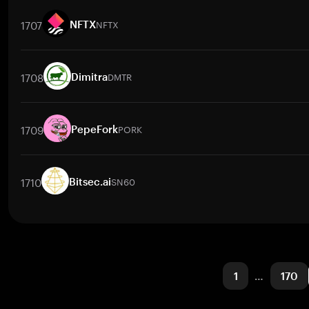
取引ペア
NVDA
/
BTC
NVDA
/
ETH
NVDA
/
USDT
NVDA
/
BNB
N
1707
NFTX
NFTX
取引ペア
NFTX
/
BTC
NFTX
/
ETH
NFTX
/
USDT
NFTX
/
BNB
NF
1708
DMTR
Dimitra
取引ペア
DMTR
/
BTC
DMTR
/
ETH
DMTR
/
USDT
DMTR
/
BNB
1709
PORK
PepeFork
取引ペア
PORK
/
BTC
PORK
/
ETH
PORK
/
USDT
PORK
/
BNB
1710
SN60
Bitsec.ai
取引ペア
SN60
/
BTC
SN60
/
ETH
SN60
/
USDT
SN60
/
BNB
S
1
…
170