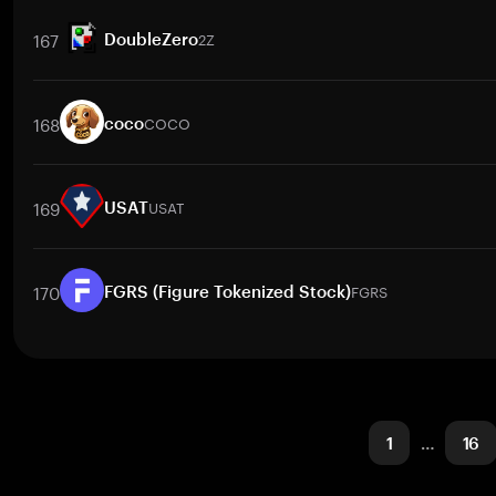
取引ペア
VBILL
/
BTC
VBILL
/
ETH
VBILL
/
USDT
VBILL
/
BNB
VB
167
2Z
DoubleZero
取引ペア
2Z
/
BTC
2Z
/
ETH
2Z
/
USDT
2Z
/
BNB
2Z
/
XRP
2
168
COCO
coco
取引ペア
COCO
/
BTC
COCO
/
ETH
COCO
/
USDT
COCO
/
BNB
169
USAT
USAT
取引ペア
USAT
/
BTC
USAT
/
ETH
USAT
/
USDT
USAT
/
BNB
US
170
FGRS
FGRS (Figure Tokenized Stock)
取引ペア
FGRS
/
BTC
FGRS
/
ETH
FGRS
/
USDT
FGRS
/
BNB
FG
1
…
16