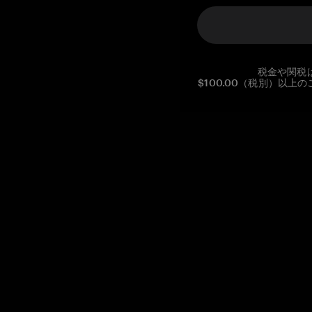
税金や関税
$100.00（税別）以
Reg. No CHE-390.112.525
Global Headquarters, Tangem AG
Baarerstrasse 10
,
6300 Zug
,
Switzerland
support@tangem.com
メールアドレスを提供することにより、当社の
プライバシーポ
リシー
を読んで理解したことを示します。
始める