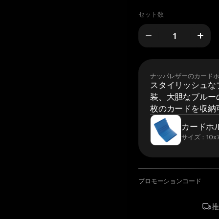
セット数
ナッパレザーのカード
スタイリッシュな
装、大胆なブルーの
枚のカードを収納
カードホ
サイズ：10x7
プロモーションコード