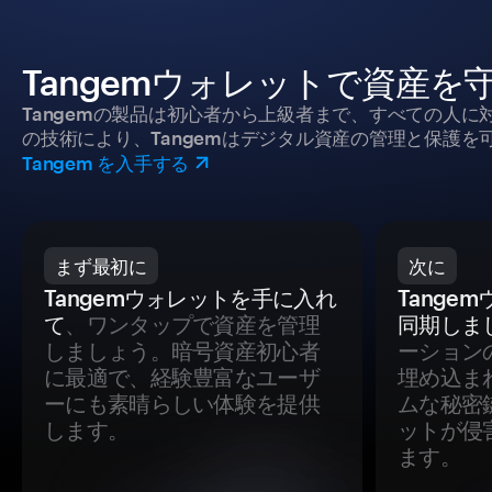
Tangemウォレットで資産を
Tangemの製品は初心者から上級者まで、すべての人
の技術により、Tangemはデジタル資産の管理と保護を
Tangem を入手する
まず最初に
次に
Tangemウォレットを手に入れ
Tange
て
、ワンタップで資産を管理
同期しま
しましょう。暗号資産初心者
ーション
に最適で、経験豊富なユーザ
埋め込ま
ーにも素晴らしい体験を提供
ムな秘密
します。
ットが侵
ます。