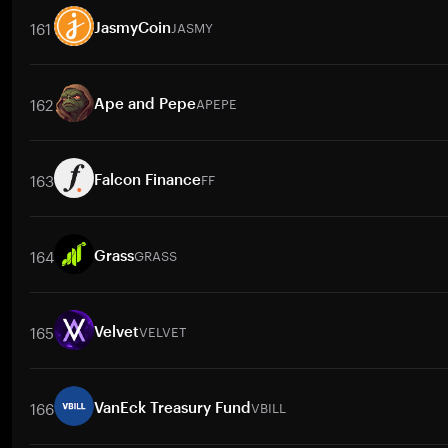
161
JASMY
JasmyCoin
取引ペア
JASMY
/
PHP
JASMY
/
BTC
JASMY
/
ETH
JASMY
/
USDT
162
APEPE
Ape and Pepe
取引ペア
APEPE
/
BTC
APEPE
/
ETH
APEPE
/
USDT
APEPE
/
BNB
163
FF
Falcon Finance
取引ペア
FF
/
BTC
FF
/
ETH
FF
/
USDT
FF
/
BNB
FF
/
XRP
FF
164
GRASS
Grass
取引ペア
GRASS
/
PHP
GRASS
/
BTC
GRASS
/
ETH
GRASS
/
USDT
165
VELVET
Velvet
取引ペア
VELVET
/
BTC
VELVET
/
ETH
VELVET
/
USDT
VELVET
/
B
166
VBILL
VanEck Treasury Fund