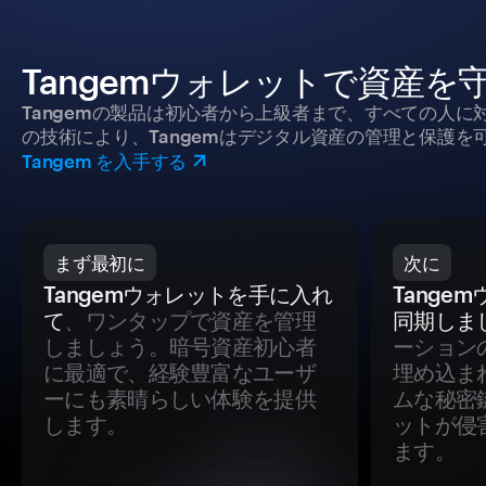
Tangemウォレットで資産を
Tangemの製品は初心者から上級者まで、すべての人
の技術により、Tangemはデジタル資産の管理と保護を
Tangem を入手する
まず最初に
次に
Tangemウォレットを手に入れ
Tange
て
、ワンタップで資産を管理
同期しま
しましょう。暗号資産初心者
ーション
に最適で、経験豊富なユーザ
埋め込ま
ーにも素晴らしい体験を提供
ムな秘密
します。
ットが侵
ます。