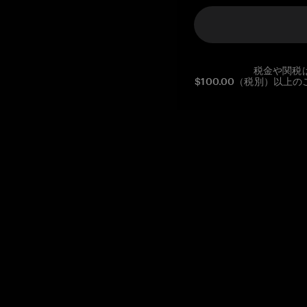
税金や関税
$100.00（税別）以
Reg. No CHE-390.112.525
Global Headquarters, Tangem AG
Baarerstrasse 10
,
6300 Zug
,
Switzerland
support@tangem.com
メールアドレスを提供することにより、当社の
プライバシーポ
リシー
を読んで理解したことを示します。
始める