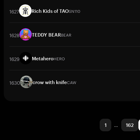
取引ペア
TSMB
/
BTC
TSMB
/
ETH
TSMB
/
USDT
TSMB
/
BNB
T
1627
SN110
Rich Kids of TAO
取引ペア
SN110
/
BTC
SN110
/
ETH
SN110
/
USDT
SN110
/
BNB
1628
BEAR
TEDDY BEAR
取引ペア
BEAR
/
BTC
BEAR
/
ETH
BEAR
/
USDT
BEAR
/
BNB
BE
1629
HERO
Metahero
取引ペア
HERO
/
BTC
HERO
/
ETH
HERO
/
USDT
HERO
/
BNB
1630
CAW
crow with knife
取引ペア
CAW
/
BTC
CAW
/
ETH
CAW
/
USDT
CAW
/
BNB
CAW
1
…
162