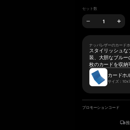
セット数
ナッパレザーのカード
スタイリッシュな
装、大胆なブルーの
枚のカードを収納
カードホ
サイズ：10x7
プロモーションコード