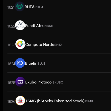
1621
RHEA
RHEA
取引ペア
RHEA
/
BTC
RHEA
/
ETH
RHEA
/
USDT
RHEA
/
BNB
R
1622
PUNDIAI
Pundi AI
取引ペア
PUNDIAI
/
BTC
PUNDIAI
/
ETH
PUNDIAI
/
USDT
PUNDIAI
1623
SN12
Compute Horde
取引ペア
SN12
/
BTC
SN12
/
ETH
SN12
/
USDT
SN12
/
BNB
SN1
1624
BLUE
Bluefin
取引ペア
BLUE
/
BTC
BLUE
/
ETH
BLUE
/
USDT
BLUE
/
BNB
BLU
1625
EKUBO
Ekubo Protocol
取引ペア
EKUBO
/
BTC
EKUBO
/
ETH
EKUBO
/
USDT
EKUBO
/
BN
1626
TSMB
TSMC (bStocks Tokenized Stock)