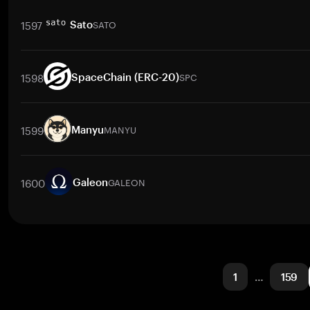
取引ペア
XAGM
/
BTC
XAGM
/
ETH
XAGM
/
USDT
XAGM
/
BNB
1597
SATO
Sato
取引ペア
SATO
/
BTC
SATO
/
ETH
SATO
/
USDT
SATO
/
BNB
S
1598
SPC
SpaceChain (ERC-20)
取引ペア
SPC
/
BTC
SPC
/
ETH
SPC
/
USDT
SPC
/
BNB
SPC
/
X
1599
MANYU
Manyu
取引ペア
MANYU
/
BTC
MANYU
/
ETH
MANYU
/
USDT
MANYU
/
B
1600
GALEON
Galeon
取引ペア
GALEON
/
BTC
GALEON
/
ETH
GALEON
/
USDT
GALEO
1
…
159