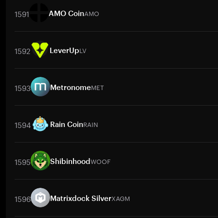
1591
AMO
AMO Coin
取引ペア
AMO
/
BTC
AMO
/
ETH
AMO
/
USDT
AMO
/
BNB
AM
1592
LV
LeverUp
取引ペア
LV
/
BTC
LV
/
ETH
LV
/
USDT
LV
/
BNB
LV
/
XRP
LV
1593
MET
Metronome
取引ペア
MET
/
BTC
MET
/
ETH
MET
/
USDT
MET
/
BNB
MET
/
1594
RAIN
Rain Coin
取引ペア
RAIN
/
BTC
RAIN
/
ETH
RAIN
/
USDT
RAIN
/
BNB
RAI
1595
WOOF
Shibinhood
取引ペア
WOOF
/
BTC
WOOF
/
ETH
WOOF
/
USDT
WOOF
/
BNB
1596
XAGM
Matrixdock Silver