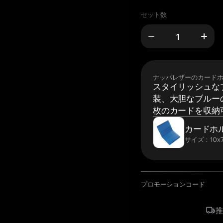
セット数
ナッパレザーのカード
スタイリッシュな
装、大胆なブルーの
枚のカードを収納
カードホ
サイズ：10x7
プロモーションコード