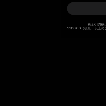
税金や関税
$100.00（税別）以
Reg. No CHE-390.112.525
Global Headquarters, Tangem AG
Baarerstrasse 10
,
6300 Zug
,
Switzerland
support@tangem.com
メールアドレスを提供することにより、当社の
プライバシーポ
リシー
を読んで理解したことを示します。
始める