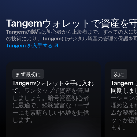
Tangemウォレットで資産を
Tangemの製品は初心者から上級者まで、すべての人
の技術により、Tangemはデジタル資産の管理と保護を
Tangem を入手する
まず最初に
次に
Tangemウォレットを手に入れ
Tange
て
、ワンタップで資産を管理
同期しま
しましょう。暗号資産初心者
ーション
に最適で、経験豊富なユーザ
埋め込ま
ーにも素晴らしい体験を提供
ムな秘密
します。
ットが侵
ます。