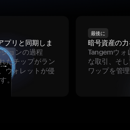
最後に
をアプリと同期しま
暗号資産の力
ーションの過程
Tangem
れたチップがラン
な取引、そし
、ウォレットが侵
ワップを管理
す。