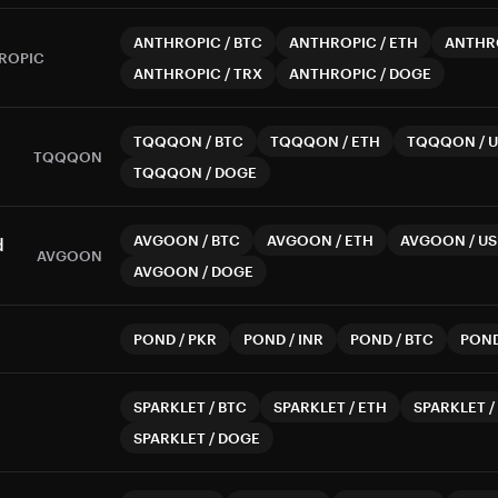
ANTHROPIC
/
BTC
ANTHROPIC
/
ETH
ANTHR
ROPIC
ANTHROPIC
/
TRX
ANTHROPIC
/
DOGE
TQQQON
/
BTC
TQQQON
/
ETH
TQQQON
/
U
TQQQON
TQQQON
/
DOGE
AVGOON
/
BTC
AVGOON
/
ETH
AVGOON
/
US
d
AVGOON
AVGOON
/
DOGE
POND
/
PKR
POND
/
INR
POND
/
BTC
PON
SPARKLET
/
BTC
SPARKLET
/
ETH
SPARKLET
/
SPARKLET
/
DOGE