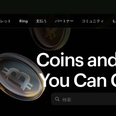
今すぐ購入
ォレット
Ring
支払う
パートナー
コミュニティ
も
Coins an
You Can 
検索