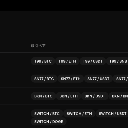
取引ペア
T99
/
BTC
T99
/
ETH
T99
/
USDT
T99
/
BNB
SN77
/
BTC
SN77
/
ETH
SN77
/
USDT
SN77
BKN
/
BTC
BKN
/
ETH
BKN
/
USDT
BKN
/
BN
SWITCH
/
BTC
SWITCH
/
ETH
SWITCH
/
USDT
SWITCH
/
DOGE