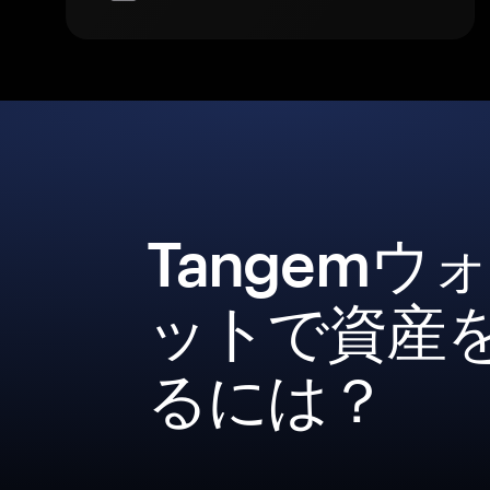
Tangemウ
ットで資産
るには？