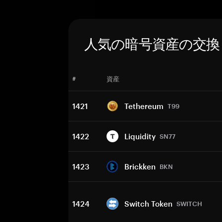
人気の暗号資産の交換
#
資産
1421
Tethereum
T99
1422
Liquidity
SN77
1423
Brickken
BKN
1424
Switch Token
SWITCH