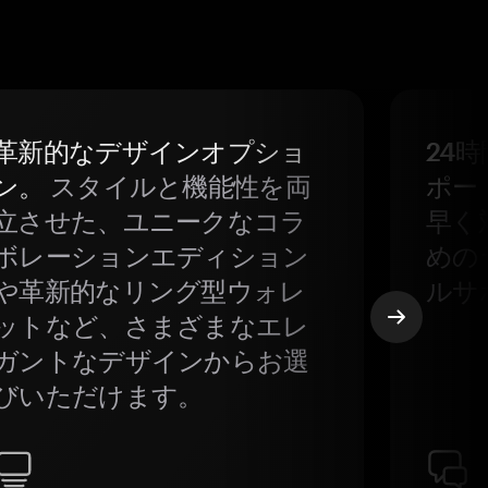
革新的なデザインオプショ
24
ン。
スタイルと機能性を両
ポー
立させた、ユニークなコラ
早く
ボレーションエディション
めの
や革新的なリング型ウォレ
ルサ
ットなど、さまざまなエレ
ガントなデザインからお選
びいただけます。