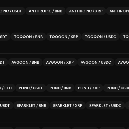
OPIC
/
USDT
ANTHROPIC
/
BNB
ANTHROPIC
/
XRP
ANTHROP
SDT
TQQQON
/
BNB
TQQQON
/
XRP
TQQQON
/
USDC
T
DT
AVGOON
/
BNB
AVGOON
/
XRP
AVGOON
/
USDC
AVG
D
/
ETH
POND
/
USDT
POND
/
BNB
POND
/
XRP
POND
/
USD
USDT
SPARKLET
/
BNB
SPARKLET
/
XRP
SPARKLET
/
USDC