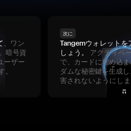
次に
て
、ワン
Tangemウォレット
。暗号資
しょう。
アクティベ
ユーザー
で、カードに埋め込ま
す。
ダムな秘密鍵を生成し
害されないようにしま