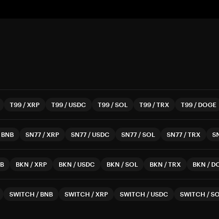
T99
/
XRP
T99
/
USDC
T99
/
SOL
T99
/
TRX
T99
/
DOGE
/
BNB
SN77
/
XRP
SN77
/
USDC
SN77
/
SOL
SN77
/
TRX
S
B
BKN
/
XRP
BKN
/
USDC
BKN
/
SOL
BKN
/
TRX
BKN
/
D
SWITCH
/
BNB
SWITCH
/
XRP
SWITCH
/
USDC
SWITCH
/
S