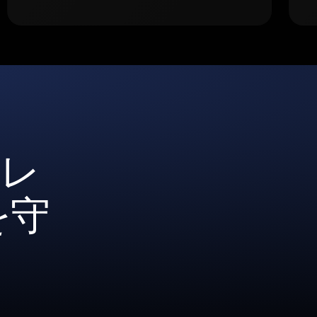
ォレ
を守