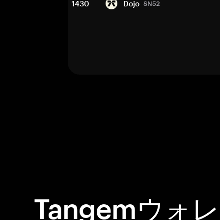
1430
Dojo
SN52
Tangemウォ