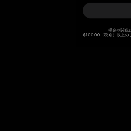
税金や関税
$100.00（税別）以
Reg. No CHE-390.112.525
Global Headquarters, Tangem AG
Baarerstrasse 10
,
6300 Zug
,
Switzerland
support@tangem.com
メールアドレスを提供することにより、当社の
プライバシーポ
リシー
を読んで理解したことを示します。
始める