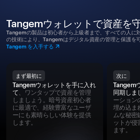
Tangemウォレットで資産を
Tangemの製品は初心者から上級者まで、すべての人
の技術により、Tangemはデジタル資産の管理と保護を
Tangem を入手する
まず最初に
次に
Tangemウォレットを手に入れ
Tange
て
、ワンタップで資産を管理
同期しま
しましょう。暗号資産初心者
ーション
に最適で、経験豊富なユーザ
埋め込ま
ーにも素晴らしい体験を提供
ムな秘密
します。
ットが侵
ます。