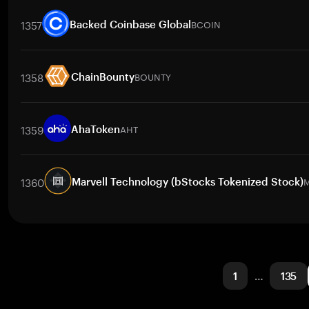
取引ペア
TSMON
/
BTC
TSMON
/
ETH
TSMON
/
USDT
TSMON
/
1357
BCOIN
Backed Coinbase Global
取引ペア
BCOIN
/
PHP
BCOIN
/
BTC
BCOIN
/
ETH
BCOIN
/
USDT
1358
BOUNTY
ChainBounty
取引ペア
BOUNTY
/
BTC
BOUNTY
/
ETH
BOUNTY
/
USDT
BOUNT
1359
AHT
AhaToken
取引ペア
AHT
/
BTC
AHT
/
ETH
AHT
/
USDT
AHT
/
BNB
AHT
/
1360
Marvell Technology (bStocks Tokenized Stock)
取引ペア
MRVLB
/
BTC
MRVLB
/
ETH
MRVLB
/
USDT
MRVLB
/
BN
1
…
135