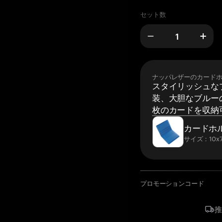
セット数
ナッパレザーのカード
スタイリッシュな
装、大胆なブルーの
枚のカードを収納
カードホ
サイズ：10x7
プロモーションコード