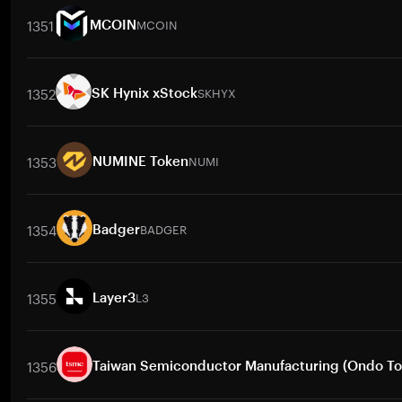
1351
MCOIN
MCOIN
取引ペア
MCOIN
/
BTC
MCOIN
/
ETH
MCOIN
/
USDT
MCOIN
/
B
1352
SKHYX
SK Hynix xStock
取引ペア
SKHYX
/
BTC
SKHYX
/
ETH
SKHYX
/
USDT
SKHYX
/
BNB
1353
NUMI
NUMINE Token
取引ペア
NUMI
/
BTC
NUMI
/
ETH
NUMI
/
USDT
NUMI
/
BNB
N
1354
BADGER
Badger
取引ペア
BADGER
/
BTC
BADGER
/
ETH
BADGER
/
USDT
BADGER
1355
L3
Layer3
取引ペア
L3
/
BTC
L3
/
ETH
L3
/
USDT
L3
/
BNB
L3
/
XRP
L3
1356
Taiwan Semiconductor Manufacturing (Ondo To