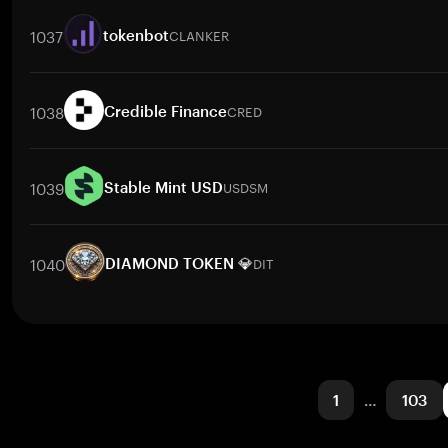
取引ペア
YOM
/
BTC
YOM
/
ETH
YOM
/
USDT
YOM
/
BNB
YOM
1037
CLANKER
tokenbot
取引ペア
CLANKER
/
BTC
CLANKER
/
ETH
CLANKER
/
USDT
CLA
1038
CRED
Credible Finance
取引ペア
CRED
/
BTC
CRED
/
ETH
CRED
/
USDT
CRED
/
BNB
C
1039
USDSM
Stable Mint USD
取引ペア
USDSM
/
BTC
USDSM
/
ETH
USDSM
/
USDT
USDSM
/
BN
1040
DIT
DIAMOND TOKEN 💎
取引ペア
DIT
/
BTC
DIT
/
ETH
DIT
/
USDT
DIT
/
BNB
DIT
/
XRP
1
…
103