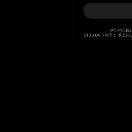
税金や関税
$100.00（税別）以
Reg. No CHE-390.112.525
Global Headquarters, Tangem AG
Baarerstrasse 10
,
6300 Zug
,
Switzerland
support@tangem.com
メールアドレスを提供することにより、当社の
プライバシーポ
リシー
を読んで理解したことを示します。
始める