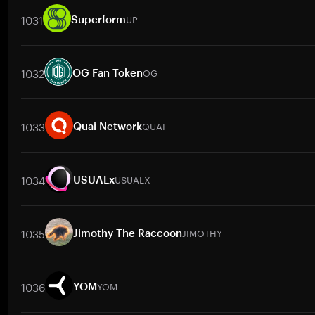
1031
UP
Superform
取引ペア
UP
/
BTC
UP
/
ETH
UP
/
USDT
UP
/
BNB
UP
/
XRP
1032
OG
OG Fan Token
取引ペア
OG
/
BTC
OG
/
ETH
OG
/
USDT
OG
/
BNB
OG
/
XRP
1033
QUAI
Quai Network
取引ペア
QUAI
/
BTC
QUAI
/
ETH
QUAI
/
USDT
QUAI
/
BNB
QU
1034
USUALX
USUALx
取引ペア
USUALX
/
BTC
USUALX
/
ETH
USUALX
/
USDT
USUALX
/
1035
JIMOTHY
Jimothy The Raccoon
取引ペア
JIMOTHY
/
BTC
JIMOTHY
/
ETH
JIMOTHY
/
USDT
JIMO
1036
YOM
YOM