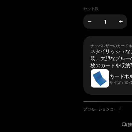
セット数
ナッパレザーのカード
スタイリッシュな
装、大胆なブルーの
枚のカードを収納
カードホ
サイズ：10x7
プロモーションコード