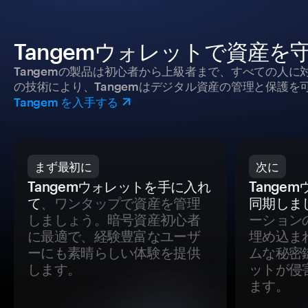
Tangemウォレットで資産を
Tangemの製品は初心者から上級者まで、すべての人
の技術により、Tangemはデジタル資産の管理と保護を
Tangem を入手する
まず最初に
次に
Tangemウォレットを手に入れ
Tange
て
、ワンタップで資産を管理
同期しま
しましょう。暗号資産初心者
ーション
に最適で、経験豊富なユーザ
埋め込ま
ーにも素晴らしい体験を提供
ムな秘密
します。
ットが侵
ます。