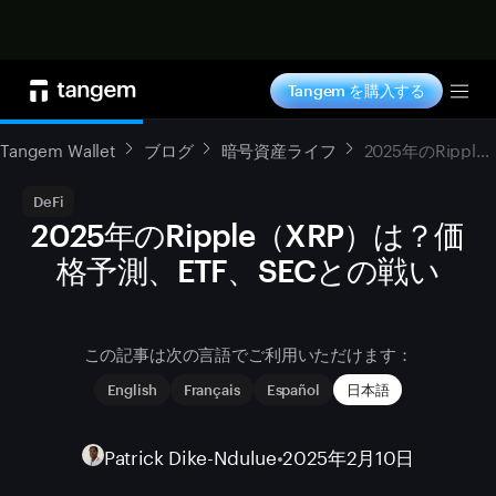
今すぐ購入
Tangem を購入する
Tog
Tangem Wallet
ブログ
暗号資産ライフ
2025年のRipple（XRP）は？価格予測、ETF、SECとの戦い
DeFi
2025年のRipple（XRP）は？価
格予測、ETF、SECとの戦い
この記事は次の言語でご利用いただけます：
English
Français
Español
日本語
Patrick Dike-Ndulue
•
2025年2月10日