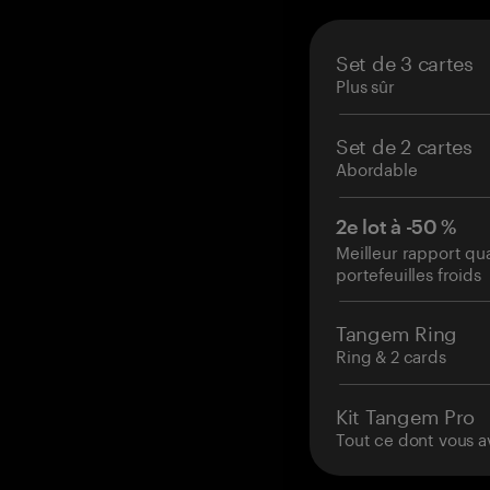
Set de 3 cartes
Plus sûr
Set de 2 cartes
Abordable
2e lot à -50 %
Meilleur rapport qu
portefeuilles froids
Tangem Ring
Ring & 2 cards
Kit Tangem Pro
Tout ce dont vous a