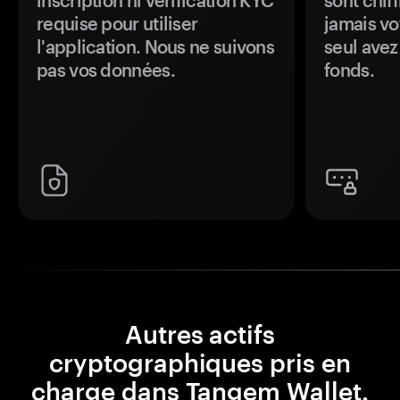
inscription ni vérification KYC
sont chiff
requise pour utiliser
jamais vo
l'application. Nous ne suivons
seul avez
pas vos données.
fonds.
Autres actifs
cryptographiques pris en
charge dans Tangem Wallet.