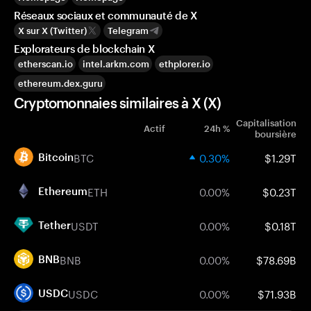
Réseaux sociaux et communauté de X
X sur X (Twitter)
Telegram
Explorateurs de blockchain X
etherscan.io
intel.arkm.com
ethplorer.io
ethereum.dex.guru
Cryptomonnaies similaires à X (X)
Capitalisation
Actif
24h %
boursière
BTC
0.30%
$1.29T
Bitcoin
ETH
0.00%
$0.23T
Ethereum
USDT
0.00%
$0.18T
Tether
BNB
0.00%
$78.69B
BNB
USDC
0.00%
$71.93B
USDC