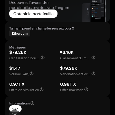
Découvrez l'avenir des
portefeuilles crypto avec Tangem
Obtenir le portefeuille
Tangem prend en charge les réseaux pour X
Ethereum
Métriques
$79.26K
#6.16K
Capitalisation boursière
Classement du marché
$1.47
$79.26K
Volume (24h)
Valorisation entièrement diluée
0.97T X
0.98T X
Offre en circulation
Offre maximale
Informations
24h
1w