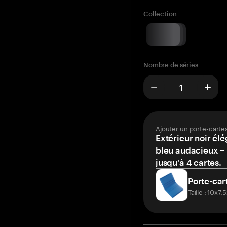
Collection
Nombre de séries
Ajouter un porte-carte
Extérieur noir élé
bleu audacieux – 
jusqu'à 4 cartes.
Porte-car
Taille : 10x7