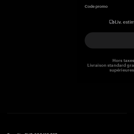
Code promo
Liv. esti
Hors taxes
Livraison standard gr
supérieures