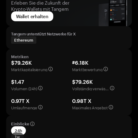
Erleben Sie die Zukunft der
Krypto-Wallets mit Tangem
Wallet erhalten
Tangem unterstützt Netzwerke für X
Ethereum
Metriken
$79.26K
#6.18K
Marktkapitalisierung
Marktbewertung
$1.47
$79.26K
Volumen (24h)
Vollständig verwässerte Bewertung
0.97T X
0.98T X
Umlaufmenge
Maximales Angebot
Einblicke
24h
1w