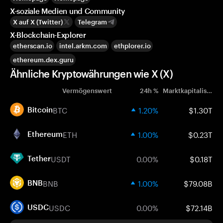
X-soziale Medien und Community
X auf X (Twitter)
Telegram
X-Blockchain-Explorer
etherscan.io
intel.arkm.com
ethplorer.io
ethereum.dex.guru
Ähnliche Kryptowährungen wie X (X)
Vermögenswert
24h %
Marktkapitalisierung
BTC
1.20%
$1.30T
Bitcoin
ETH
1.00%
$0.23T
Ethereum
USDT
0.00%
$0.18T
Tether
BNB
1.00%
$79.08B
BNB
USDC
0.00%
$72.14B
USDC