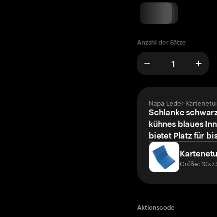
Anzahl der Sätze
Napa-Leder-Kartenetui
Schlanke schwarz
kühnes blaues Inn
bietet Platz für bi
Kartenetu
Größe: 10x7
Aktionscode