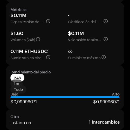
Métricas
$0.11M
-
Capitalización de mercado
Clasificación del mercado
$1.60
$0.11M
Volumen (24h)
Valoración totalmente diluida
0.11M ETHUSDC
∞
Suministro en circulación
Suministro máximo
Rendimiento del precio
24h
1m
Todo
Bajo
Alto
$0,99996071
$0,99996071
Otro
Listado en
1
Intercambios