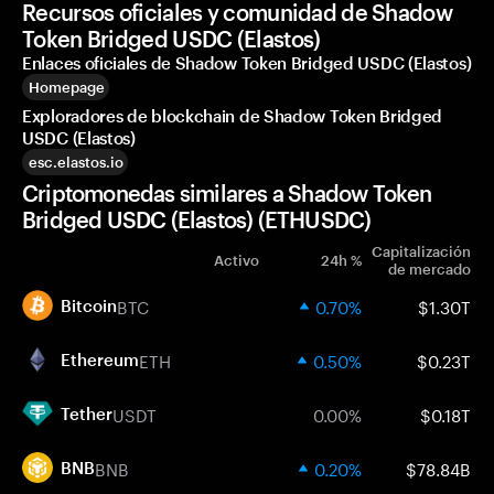
Recursos oficiales y comunidad de Shadow
Token Bridged USDC (Elastos)
Enlaces oficiales de Shadow Token Bridged USDC (Elastos)
Homepage
Exploradores de blockchain de Shadow Token Bridged
USDC (Elastos)
esc.elastos.io
Criptomonedas similares a Shadow Token
Bridged USDC (Elastos) (ETHUSDC)
Capitalización
Activo
24h %
de mercado
BTC
0.70%
$1.30T
Bitcoin
ETH
0.50%
$0.23T
Ethereum
USDT
0.00%
$0.18T
Tether
BNB
0.20%
$78.84B
BNB