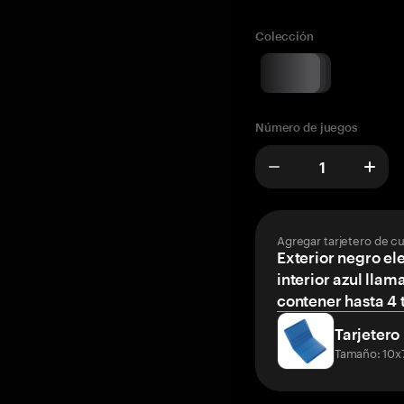
Colección
Número de juegos
Agregar tarjetero de c
Exterior negro el
interior azul llam
contener hasta 4 t
Tarjetero
Tamaño: 10x