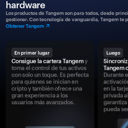
hardware
Los productos de Tangem son para todos, desde princip
gestionar. Con tecnología de vanguardia, Tangem te pe
Obtener Tangem
En primer lugar
Luego
Consigue la cartera Tangem
y
Sincroniza
toma el control de tus activos
Tangem c
con solo un toque. Es perfecta
Durante e
para quienes se inician en
activació
cripto y también ofrece una
en la tar
gran experiencia a los
privada a
usuarios más avanzados.
garantiza 
pueda se