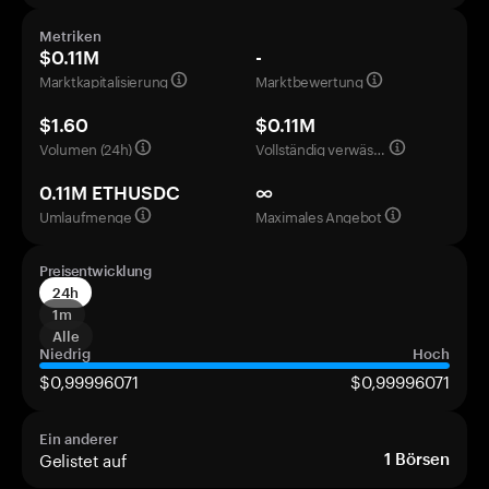
Metriken
$0.11M
-
Marktkapitalisierung
Marktbewertung
$1.60
$0.11M
Volumen (24h)
Vollständig verwässerte Bewertung
0.11M ETHUSDC
∞
Umlaufmenge
Maximales Angebot
Preisentwicklung
24h
1m
Alle
Niedrig
Hoch
$0,99996071
$0,99996071
Ein anderer
Gelistet auf
1
Börsen