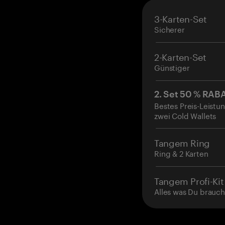
3-Karten-Set
Sicherer
2-Karten-Set
Günstiger
2. Set 50 % RAB
Bestes Preis-Leistun
zwei Cold Wallets
Tangem Ring
Ring & 2 Karten
Tangem Profi-Kit
Alles was Du brauch