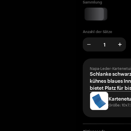
Sammlung
Anzahl der Sätze
Napa-Leder-Kartenetui
Schlanke schwarz
kühnes blaues Inn
bietet Platz für bi
Kartenetu
Größe: 10x7