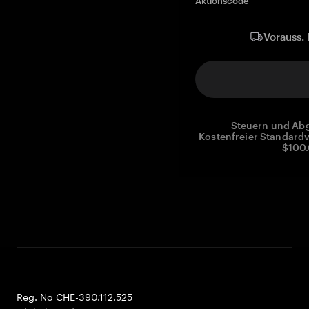
Aktionscode
Vorauss. 
Steuern und Abg
Kostenfreier Standardv
$100.
Reg. No CHE-390.112.525