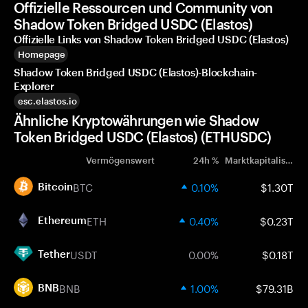
Offizielle Ressourcen und Community von
Shadow Token Bridged USDC (Elastos)
Offizielle Links von Shadow Token Bridged USDC (Elastos)
Homepage
Shadow Token Bridged USDC (Elastos)-Blockchain-
Explorer
esc.elastos.io
Ähnliche Kryptowährungen wie Shadow
Token Bridged USDC (Elastos) (ETHUSDC)
Vermögenswert
24h %
Marktkapitalisierung
BTC
0.10%
$1.30T
Bitcoin
ETH
0.40%
$0.23T
Ethereum
USDT
0.00%
$0.18T
Tether
BNB
1.00%
$79.31B
BNB