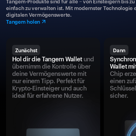
Tangem-Produkte sind für alle – von Einsteigern bis zu
einfach zu verwalten ist. Mit modernster Technologie 
digitalen Vermögenswerte.
Tangem holen
Zunächst
Dann
Hol dir die Tangem Wallet
und
Synchron
übernimm die Kontrolle über
Wallet mi
deine Vermögenswerte mit
Chip erze
nur einem Tipp. Perfekt für
einen zuf
Krypto-Einsteiger und auch
Schlüssel
ideal für erfahrene Nutzer.
sicher.