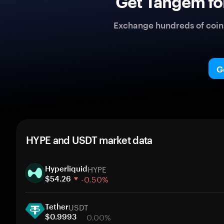
Get Tangem fo
Exchange hundreds of coins 
G
HYPE and USDT market data
HYPE
Hyperliquid
-0.50%
$54.26
1 week
USDT
30 days
Tether
0.00%
Market cap
$0.9993