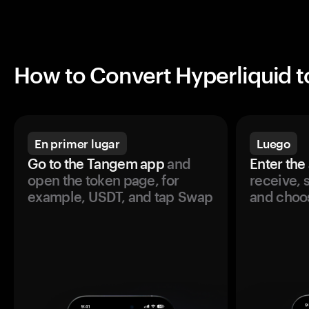
How to Convert Hyperliquid t
En primer lugar
Luego
Go to the Tangem app
and
Enter the
open the token page, for
receive, 
example, USDT, and tap Swap
and choos