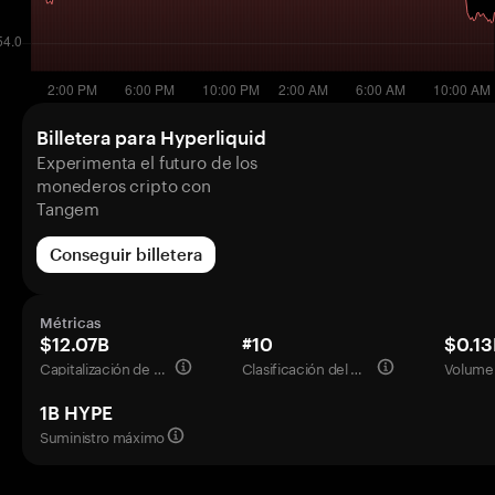
Billetera para Hyperliquid
Experimenta el futuro de los
monederos cripto con
Tangem
Conseguir billetera
Métricas
$12.07B
#10
$0.13
Capitalización de mercado
Clasificación del mercado
Volumen
1B HYPE
Suministro máximo