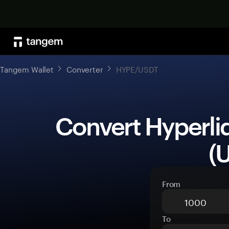
Tangem Wallet
Converter
HYPE/USDT
 Convert Hyperliquid (HYPE) to Tether 
(
From
To